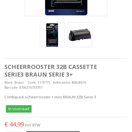
SCHEERROOSTER 32B CASSETTE
SERIE3 BRAUN SERIE 3+
Merk:
Braun
Code:
1119775
Referentie:
80828676
Barcode:
8700216735797
Combipack scheerrooster + mes BRAUN 32B Serie 3
In voorraad
€ 44,99
incl. BTW