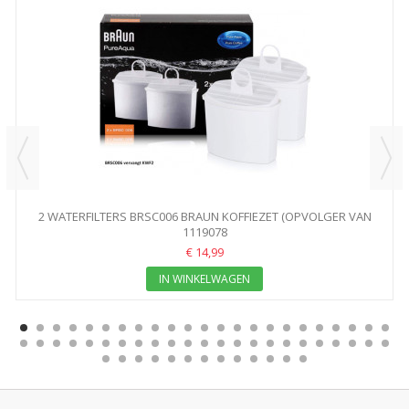
2 WATERFILTERS BRSC006 BRAUN KOFFIEZET (OPVOLGER VAN
1119078
KWF2)
€ 14,99
IN WINKELWAGEN