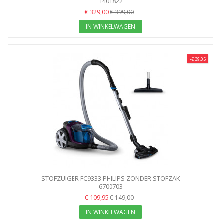
STOFZAK...
1401822
€ 329,00
€ 399,00
IN WINKELWAGEN
-€ 39,05
STOFZUIGER FC9333 PHILIPS ZONDER STOFZAK
6700703
€ 109,95
€ 149,00
IN WINKELWAGEN