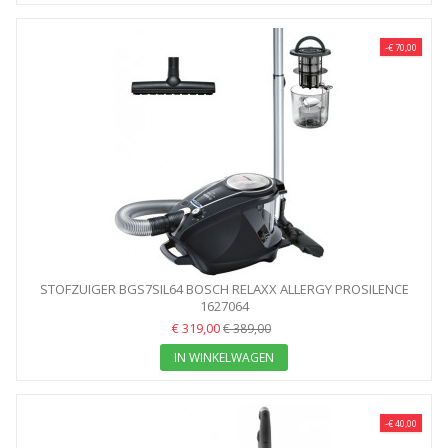
-€ 70,00
STOFZUIGER BGS7SIL64 BOSCH RELAXX ALLERGY PROSILENCE
1627064
64DB
€ 319,00
€ 389,00
IN WINKELWAGEN
-€ 40,00