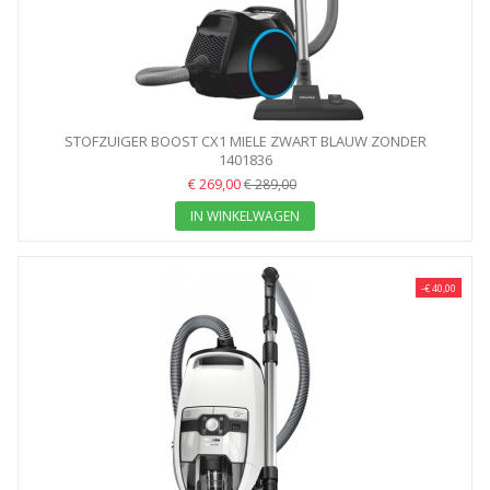
STOFZUIGER BOOST CX1 MIELE ZWART BLAUW ZONDER
STOFZAK...
1401836
€ 269,00
€ 289,00
IN WINKELWAGEN
-€ 40,00