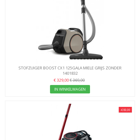
STOFZUIGER BOOST CX1 125GALA MIELE GRIJS ZONDER
STOFZAK...
1401832
€ 329,00
€ 369,00
IN WINKELWAGEN
-€ 80,00