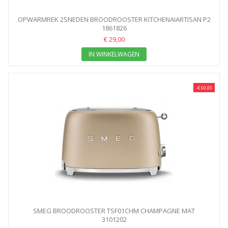
OPWARMREK 2SNEDEN BROODROOSTER KITCHENAIARTISAN P2
1861826
P3T
€ 29,00
IN WINKELWAGEN
-€ 60,00
SMEG BROODROOSTER TSF01CHM CHAMPAGNE MAT
3101202