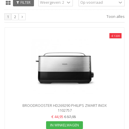
FILTER
Toon alles
1
2
-€ 13,00
BROODROOSTER HD269290 PHILIPS ZWART INOX
1102757
€ 44,95
€ 57,95
IN WINKELWAGEN