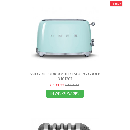
-€ 35,00
SMEG BROODROOSTER TSF01PG GROEN
3101207
€ 134,00
€ 169,00
IN WINKELWAGEN