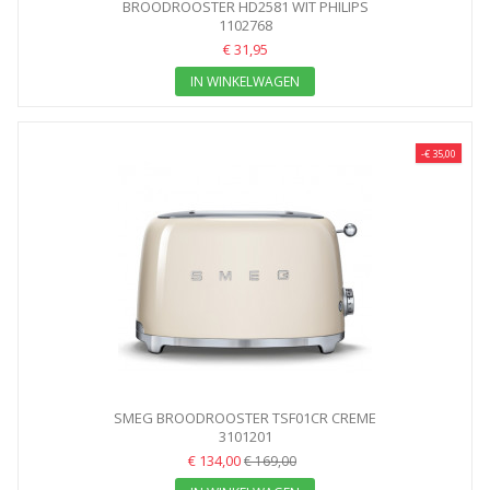
BROODROOSTER HD2581 WIT PHILIPS
1102768
€ 31,95
IN WINKELWAGEN
-€ 35,00
SMEG BROODROOSTER TSF01CR CREME
3101201
€ 134,00
€ 169,00