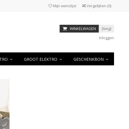
Mijn wenslijst
Vergelijken
(
0
)
WINKELWAGEN
(leeg)
Inloggen
KTRO
GROOT ELEKTRO
GESCHENKBON