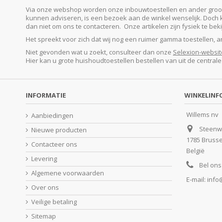
Via onze webshop worden onze inbouwtoestellen en ander groot e
kunnen adviseren, is een bezoek aan de winkel wenselijk. Doch kan
dan niet om ons te contacteren. Onze artikelen zijn fysiek te be
Het spreekt voor zich dat wij nog een ruimer gamma toestellen, 
Niet gevonden wat u zoekt, consulteer dan onze
Selexion-websit
Hier kan u grote huishoudtoestellen bestellen van uit de central
INFORMATIE
WINKELINF
Willems nv
Aanbiedingen
Steenw
Nieuwe producten
1785 Bruss
Contacteer ons
België
Levering
Bel ons
Algemene voorwaarden
E-mail:
info
Over ons
Veilige betaling
Sitemap