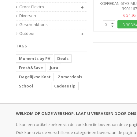
KOFFIEKAN 6TAS MU
Groot-Elektro
BIALETT
390116
€ 54,95
Diversen
IN WINK
Geschenkbons
Outdoor
TAGS
Moments by PV
Deals
Fresh&Save
Jura
Dagelijkse Kost
Zomerdeals
School
Cadeautip
WELKOM OP ONZE WEBSHOP. LAAT U VERRASSEN DOOR ONS 
U kan een artikel zoeken via de zoekfunctie bovenaan deze pagina
Ook kan u via de verschillende categorieën bovenaan de pagina o