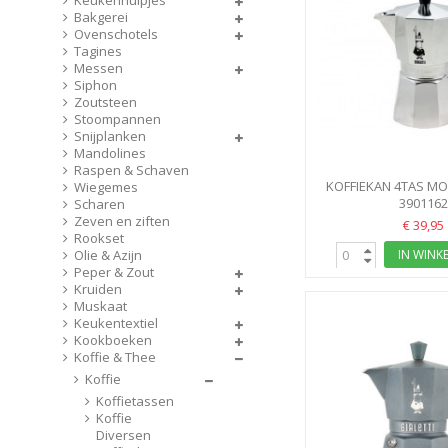
Keukenhulpjes
Bakgerei
Ovenschotels
Tagines
Messen
Siphon
Zoutsteen
Stoompannen
Snijplanken
Mandolines
Raspen & Schaven
KOFFIEKAN 4TAS M
Wiegemes
BIALETT
390116
Scharen
Zeven en ziften
€ 39,95
Rookset
IN WINK
Olie & Azijn
Peper & Zout
Kruiden
Muskaat
Keukentextiel
Kookboeken
Koffie & Thee
Koffie
Koffietassen
Koffie
Diversen