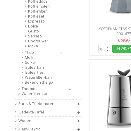
Koffiedoos
Koffiemolen
Koffiefilter
Koffiezet
Expresso
Dolce
KOFFIEKAN 3TAS S
Gusto
INDUCTIE BIA
390167
Senseo
€ 69,95
Doorduwer
Moka
IN WINK
Thee
Melk
Suiker
Isoleerkan
Isoleerfles
Waterfilter-kan
Beker on the go
Thermos
Waterfilter-kan
Parts & Toebehoren
Gedekte Tafel
Wonen
Klein-Elektro