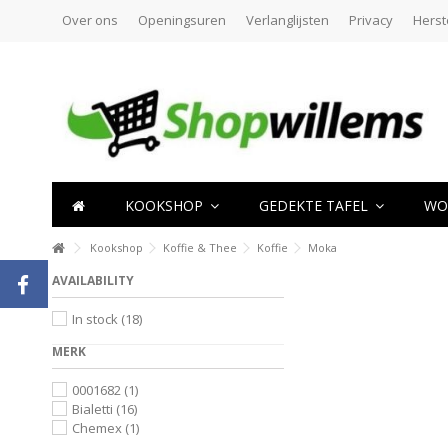
Over ons
Openingsuren
Verlanglijsten
Privacy
Herst
KOOKSHOP
GEDEKTE TAFEL
WO
Kookshop
Koffie & Thee
Koffie
Moka
AVAILABILITY
In stock
(18)
MERK
0001682
(1)
Bialetti
(16)
Chemex
(1)