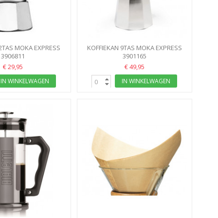
 2TAS MOKA EXPRESS
KOFFIEKAN 9TAS MOKA EXPRESS
BIALETTI
3906811
BIALETTI
3901165
€ 29,95
€ 49,95
IN WINKELWAGEN
IN WINKELWAGEN