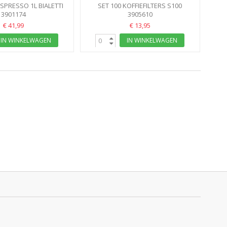
ESPRESSO 1L BIALETTI
SET 100 KOFFIEFILTERS S100
FRENCH PRESS MET...
3901174
VOORGEVOUWEN
3905610
€ 41,99
€ 13,95
IN WINKELWAGEN
IN WINKELWAGEN