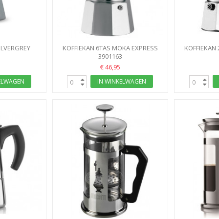
ILVERGREY
KOFFIEKAN 6TAS MOKA EXPRESS
KOFFIEKAN
LETTI
7
BIALETTI
3901163
€ 46,95
ELWAGEN
IN WINKELWAGEN