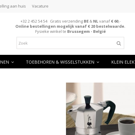
elling aan huis
Vacature
+32 2 452 54 54 Gratis verzending
BE
&
NL
vanaf
€ 60
,-
Online bestellingen mogelijk vanaf € 20 bestelwaarde.
Fysieke winkel te
Brussegem - België
NEN
TOEBEHOREN & WISSELSTUKKEN
KLEIN ELE