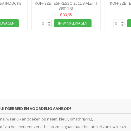
SA INDUCTIE
KOFFIEZET ESPRESSO 35CL BIALETTI
KOFFIEZET 
I
7
PREZIOSA FRENCH PRESS...
3901173
GLAS/INOX 
€ 33,95
ELWAGEN
IN WINKELWAGEN
UITGEBREID EN VOORDELIG AANBOD!
, waar u kan zoeken op naam, kleur, omschrijving, ... .
f via het merkenoverzicht, op zoek gaan naar het artikel van uw keuze.