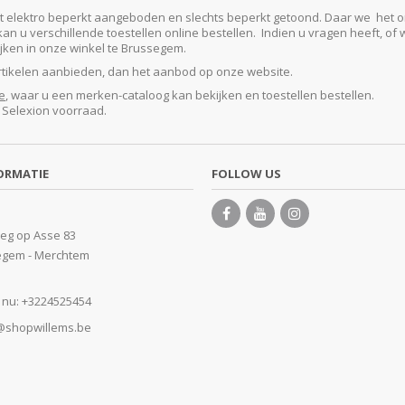
lektro beperkt aangeboden en slechts beperkt getoond. Daar we het ontze
 u verschillende toestellen online bestellen. Indien u vragen heeft, of w
kijken in onze winkel te Brussegem.
artikelen aanbieden, dan het aanbod op onze website.
e
, waar u een merken-cataloog kan bekijken en toestellen bestellen.
e Selexion voorraad.
ORMATIE
FOLLOW US
eg op Asse 83
egem - Merchtem
 nu:
+3224525454
@shopwillems.be