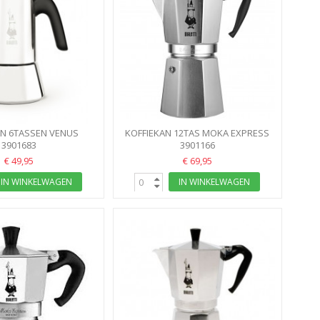
AN 6TASSEN VENUS
KOFFIEKAN 12TAS MOKA EXPRESS
E BIALETTI 235ML
3901683
BIALETTI
3901166
€ 49,95
€ 69,95
IN WINKELWAGEN
IN WINKELWAGEN