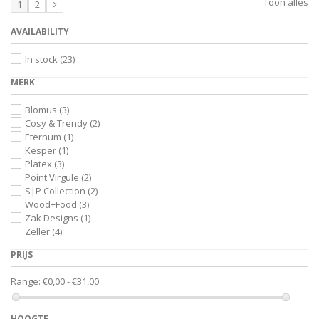
Toon alles
1
2
AVAILABILITY
In stock
(23)
MERK
Blomus
(3)
Cosy & Trendy
(2)
Eternum
(1)
Kesper
(1)
Platex
(3)
Point Virgule
(2)
S|P Collection
(2)
Wood+Food
(3)
Zak Designs
(1)
Zeller
(4)
PRIJS
Range:
€0,00 - €31,00
HOOGTE