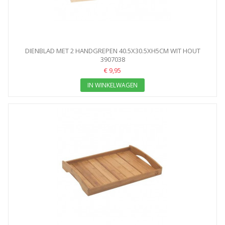
DIENBLAD MET 2 HANDGREPEN 40.5X30.5XH5CM WIT HOUT
NATUUR
3907038
€ 9,95
IN WINKELWAGEN