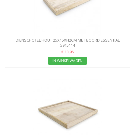
DIENSCHOTEL HOUT 25X15XH2CM MET BOORD ESSENTIAL
DIENBLAD
5915114
€ 13,95
IN WINKELWAGEN