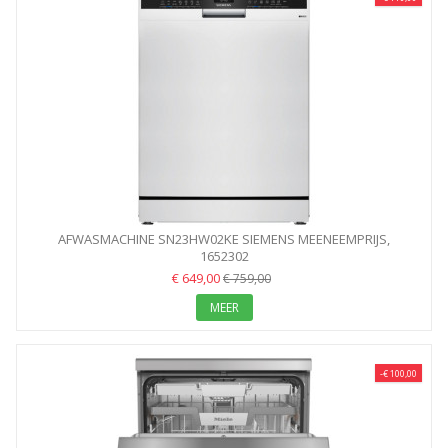
AFWASMACHINE SN23HW02KE SIEMENS MEENEEMPRIJS,
LEVERING...
1652302
€ 649,00
€ 759,00
MEER
-€ 100,00