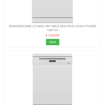
AFWASMACHINE G7100SC WIT MIELE MULTIFLEX QUICK-POWER
1407101
WASH
€ 1.029,00
MEER