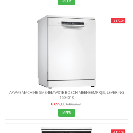
MEER
-€ 170,00
AFWASMACHINE SMS4EMW01E BOSCH MEENEEMPRIJS, LEVERING
1604013
+25...
€ 699,00
€ 869,00
MEER
-€ 110,00