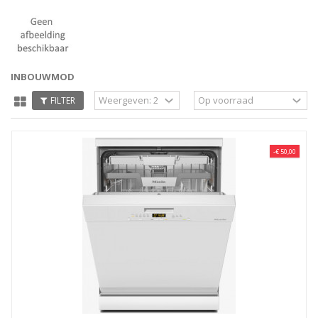
INBOUWMODELLEN
FILTER
-€ 50,00