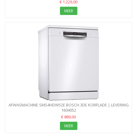
€ 1.229,00
MEER
AFWASMACHINE SMS4HDW52E BOSCH 3DE KORFLADE | LEVERING
1604052
+25...
€ 889,00
MEER