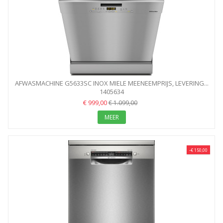
AFWASMACHINE G5633SC INOX MIELE MEENEEMPRIJS, LEVERING...
1405634
€ 999,00
€ 1.099,00
MEER
-€ 150,00