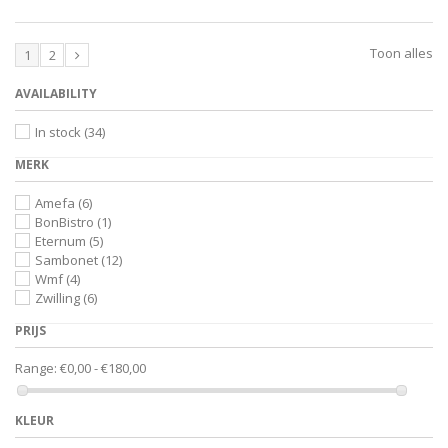
Toon alles
1
2
AVAILABILITY
In stock
(34)
MERK
Amefa
(6)
BonBistro
(1)
Eternum
(5)
Sambonet
(12)
Wmf
(4)
Zwilling
(6)
PRIJS
Range:
€0,00 - €180,00
KLEUR