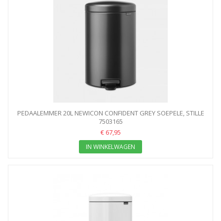
PEDAALEMMER 20L NEWICON CONFIDENT GREY SOEPELE, STILLE
7503165
EN...
€ 67,95
IN WINKELWAGEN