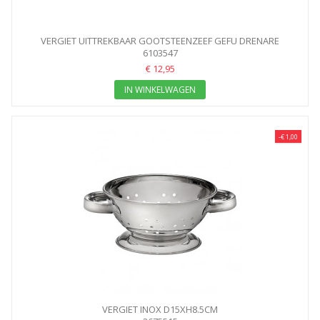
VERGIET UITTREKBAAR GOOTSTEENZEEF GEFU DRENARE
6103547
€ 12,95
IN WINKELWAGEN
-€ 1,00
VERGIET INOX D15XH8.5CM