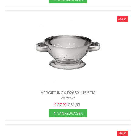
-€ 4,00
VERGIET INOX D26.5XH15.5CM
2675525
€ 27,95
€ 31,95
IN WINKELWAGEN
-€ 6,00