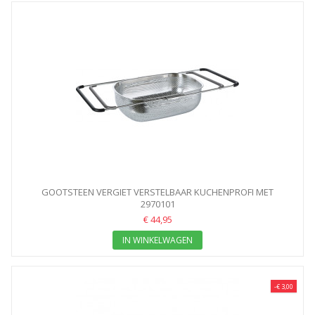
GOOTSTEEN VERGIET VERSTELBAAR KUCHENPROFI MET
FLEXIBELE...
2970101
€ 44,95
IN WINKELWAGEN
-€ 3,00