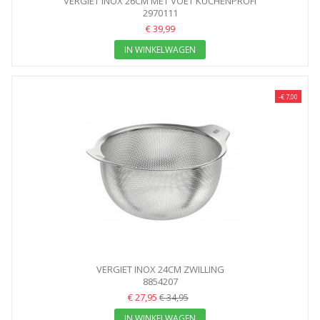
VERGIET INOX 26CM MET VOET KUCHENPROFI
2970111
€ 39,99
IN WINKELWAGEN
-€ 7,00
VERGIET INOX 24CM ZWILLING
8854207
€ 27,95
€ 34,95
IN WINKELWAGEN