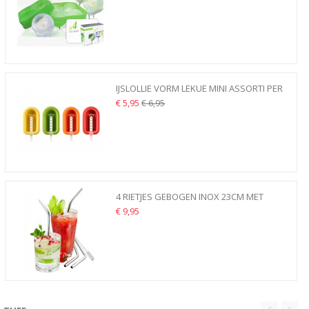
IJSLOLLIE VORM LEKUE MINI ASSORTI PER
STUK IJSJESVORM...
€ 5,95
€ 6,95
4 RIETJES GEBOGEN INOX 23CM MET
BORSTEL GEFU FUTURE...
€ 9,95