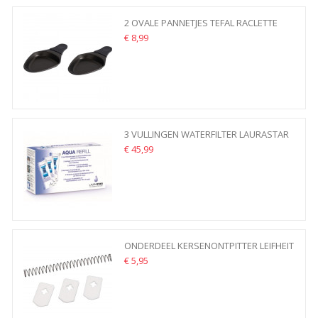
2 OVALE PANNETJES TEFAL RACLETTE
GOURMET OVAAL
€ 8,99
3 VULLINGEN WATERFILTER LAURASTAR
AQUA REFILL SO PURE...
€ 45,99
ONDERDEEL KERSENONTPITTER LEIFHEIT
37200 CHERRYMAT 2.0...
€ 5,95