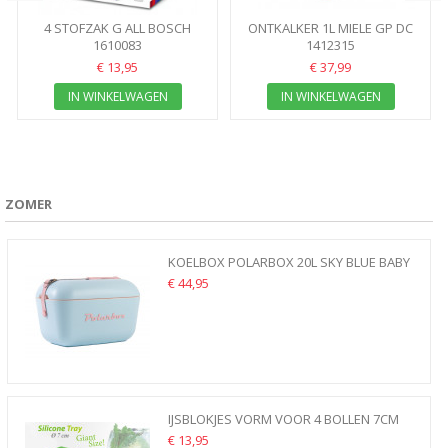
4 STOFZAK G ALL BOSCH
ONTKALKER 1L MIELE GP DC
SIEMENS
1610083
DDG 1001L
1412315
STOFZUIGER(VERVANGT GXL...
SYSTEEMONTKALKER...
€ 13,95
€ 37,99
IN WINKELWAGEN
IN WINKELWAGEN
ZOMER
KOELBOX POLARBOX 20L SKY BLUE BABY
ROSE
€ 44,95
IJSBLOKJES VORM VOOR 4 BOLLEN 7CM
DIAM IDEAAL GIN TONIC...
€ 13,95