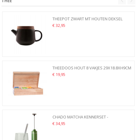
THEE
THEEPOT ZWART MT HOUTEN DEKSEL
600ML POINT VIRGULE AARDEWERK
€ 32,95
THEEDOOS HOUT 8 VAKJES 29X18.8XH9CM
€ 19,95
CHADO MATCHA KENNERSET -
MELKOPSCHUIMER OPLAADBAAR -...
€ 34,95