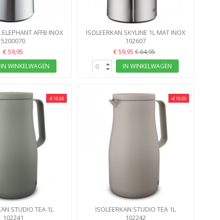
 ELEPHANT AFFB INOX
ISOLEERKAN SKYLINE 1L MAT INOX
AFFB-10S
5200070
102607
ALFI
€ 59,95
€ 59,95
€ 64,95
IN WINKELWAGEN
IN WINKELWAGEN
-€ 10,00
-€ 10,00
AN STUDIO TEA 1L
ISOLEERKAN STUDIO TEA 1L
HA GREEN ALFI
102241
CALMING BEIGE ALFI
102242