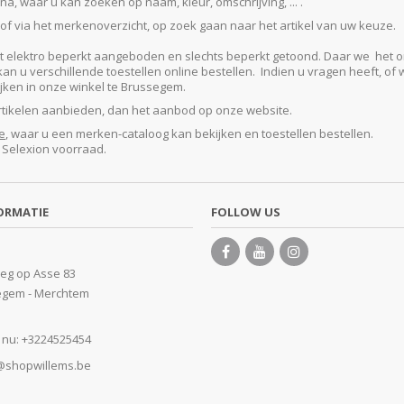
, waar u kan zoeken op naam, kleur, omschrijving, ... .
f via het merkenoverzicht, op zoek gaan naar het artikel van uw keuze.
lektro beperkt aangeboden en slechts beperkt getoond. Daar we het ontze
 u verschillende toestellen online bestellen. Indien u vragen heeft, of w
kijken in onze winkel te Brussegem.
artikelen aanbieden, dan het aanbod op onze website.
e
, waar u een merken-cataloog kan bekijken en toestellen bestellen.
e Selexion voorraad.
ORMATIE
FOLLOW US
eg op Asse 83
egem - Merchtem
 nu:
+3224525454
@shopwillems.be