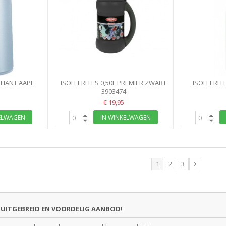
PHANT AAPE
ISOLEERFLES 0,50L PREMIER ZWART
ISOLEERFL
VER
1
THERMOS
3903474
500ML DU
€ 19,95
ELWAGEN
IN WINKELWAGEN
1
2
3
UITGEBREID EN VOORDELIG AANBOD!