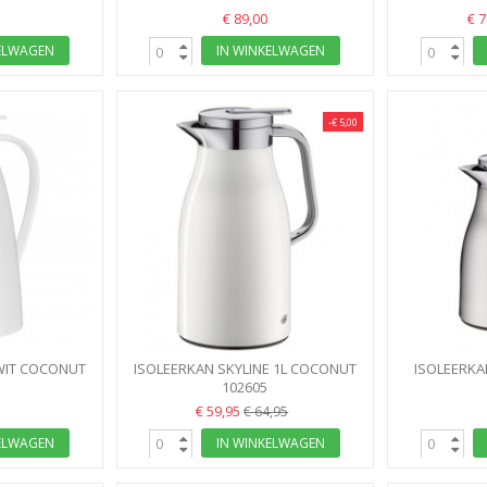
€ 89,00
€ 
ELWAGEN
IN WINKELWAGEN
-€ 5,00
 WIT COCONUT
ISOLEERKAN SKYLINE 1L COCONUT
ISOLEERKA
ALFI ALPINE WIT MAT
102605
€ 59,95
€ 64,95
ELWAGEN
IN WINKELWAGEN