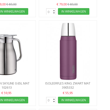
79,00
€ 79,00
€ 89,00
€ 89,00
IN WINKELWAGEN
IN WINKELWAGEN
N SKYLINE 0.65L MAT
ISOLEERFLES KING ZWART MAT
INOX ALFI
102613
1200ML THERMOS
3905332
€ 59,95
€ 55,95
IN WINKELWAGEN
IN WINKELWAGEN