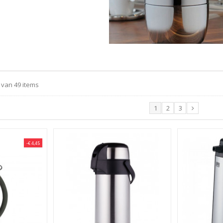
 van 49 items
1
2
3
-€ 4,45