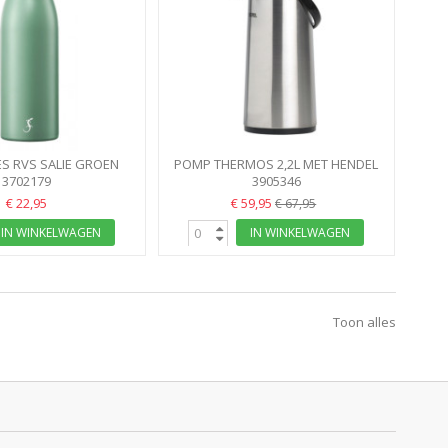
ES RVS SALIE GROEN
POMP THERMOS 2,2L MET HENDEL
BBELWANDIG LURCH
3702179
MAT INOX
3905346
€ 22,95
€ 59,95
€ 67,95
IN WINKELWAGEN
IN WINKELWAGEN
Toon alles