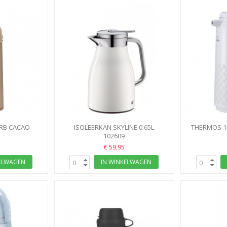
ERB CACAO
ISOLEERKAN SKYLINE 0.65L
THERMOS 1L
I
9
COCONUT ALFI ALPINE WIT MAT
102609
€ 59,95
ELWAGEN
IN WINKELWAGEN