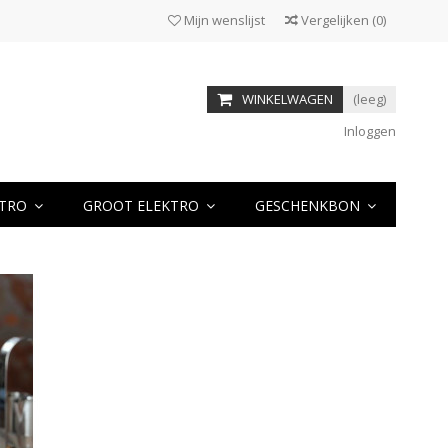
Mijn wenslijst
Vergelijken
(
0
)
WINKELWAGEN
(leeg)
Inloggen
KTRO
GROOT ELEKTRO
GESCHENKBON