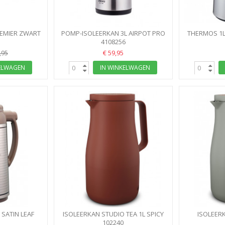
REMIER ZWART
POMP-ISOLEERKAN 3L AIRPOT PRO
THERMOS 1L
S
5
4108256
HAERS
€ 59,95
,95
ELWAGEN
IN WINKELWAGEN
 SATIN LEAF
ISOLEERKAN STUDIO TEA 1L SPICY
ISOLEERK
XT MOKKA...
9
RED ALFI
102240
MATC