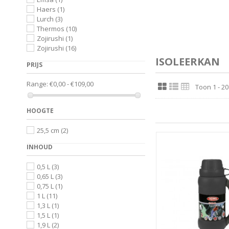
Haers
(1)
Lurch
(3)
Thermos
(10)
Zojirushi
(1)
Zojirushi
(16)
ISOLEERKAN
PRIJS
Range:
€0,00 - €109,00
Toon 1 - 20
HOOGTE
25,5 cm
(2)
INHOUD
0,5 L
(3)
0,65 L
(3)
0,75 L
(1)
1 L
(11)
1,3 L
(1)
1,5 L
(1)
1,9 L
(2)