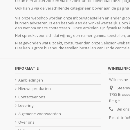
U kan een artikel zoeken via de zoekfunctie bovenaan deze pagina
Ook kan u via de verschillende categorieën bovenaan de pagina o
Via onze webshop worden onze inbouwtoestellen en ander groot e
kunnen adviseren, is een bezoek aan de winkel wenselijk. Doch kan
dan niet om ons te contacteren. Onze artikelen zijn fysiek te be
Het spreekt voor zich dat wij nog een ruimer gamma toestellen, 
Niet gevonden wat u zoekt, consulteer dan onze
Selexion-websit
Hier kan u grote huishoudtoestellen bestellen van uit de central
INFORMATIE
WINKELINF
Willems nv
Aanbiedingen
Steenw
Nieuwe producten
1785 Bruss
Contacteer ons
België
Levering
Bel ons
Algemene voorwaarden
E-mail:
info
Over ons