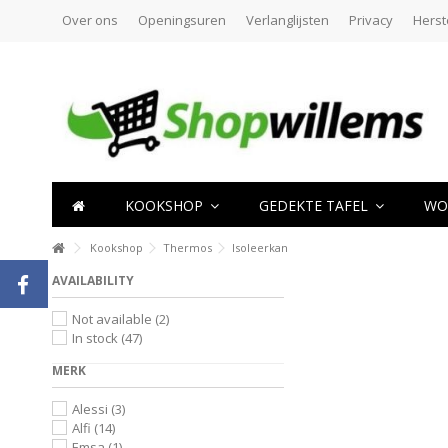
Over ons
Openingsuren
Verlanglijsten
Privacy
Herst
KOOKSHOP
GEDEKTE TAFEL
WO
Kookshop
Thermos
Isoleerkan
AVAILABILITY
Not available
(2)
In stock
(47)
MERK
Alessi
(3)
Alfi
(14)
Emsa
(1)