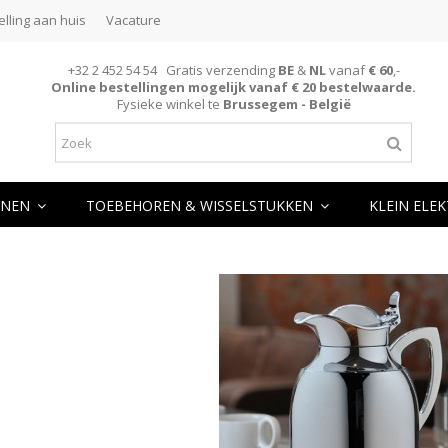
elling aan huis
Vacature
+32 2 452 54 54 Gratis verzending
BE
&
NL
vanaf
€ 60
,-
Online bestellingen mogelijk vanaf € 20 bestelwaarde.
Fysieke winkel te
Brussegem - België
NEN
TOEBEHOREN & WISSELSTUKKEN
KLEIN ELE