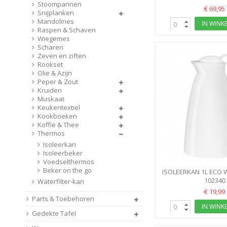
Stoompannen
€ 69,95
Snijplanken
Mandolines
IN WINK
Raspen & Schaven
Wiegemes
Scharen
Zeven en ziften
Rookset
Olie & Azijn
Peper & Zout
Kruiden
Muskaat
Keukentextiel
Kookboeken
Koffie & Thee
Thermos
Isoleerkan
Isoleerbeker
Voedselthermos
Beker on the go
ISOLEERKAN 1L ECO
102340
ALFI
Waterfilter-kan
€ 19,99
Parts & Toebehoren
IN WINK
Gedekte Tafel