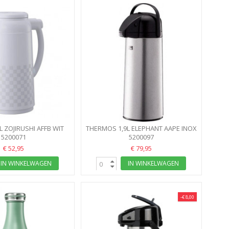
 ZOJIRUSHI AFFB WIT
THERMOS 1,9L ELEPHANT AAPE INOX
ICHIMATSU
5200071
AAPE-19S
5200097
€ 52,95
€ 79,95
IN WINKELWAGEN
IN WINKELWAGEN
-€ 8,00