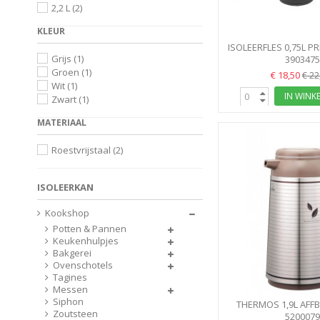
2,2 L
(2)
KLEUR
ISOLEERFLES 0,75L P
Grijs
(1)
THERMO
390347
Groen
(1)
€ 18,50
€ 22
Wit
(1)
IN WINK
Zwart
(1)
MATERIAAL
Roestvrijstaal
(2)
ISOLEERKAN
Kookshop
Potten & Pannen
Keukenhulpjes
Bakgerei
Ovenschotels
Tagines
Messen
Siphon
THERMOS 1,9L AFFB
Zoutsteen
ZOJIRUSHI AFFB-19
520007