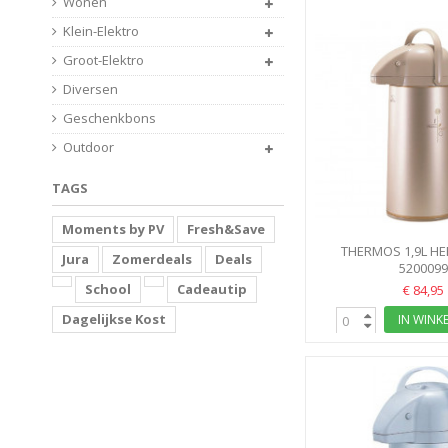
Wonen
Klein-Elektro
Groot-Elektro
Diversen
Geschenkbons
Outdoor
TAGS
Moments by PV
Fresh&Save
THERMOS 1,9L H
Jura
Zomerdeals
Deals
ZOJIRUSH
520009
School
Cadeautip
€ 84,95
Dagelijkse Kost
IN WINK