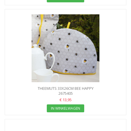
THEEMUTS 33X26CM BEE HAPPY
2675405
€ 13,95
IN WINKELWAGEN