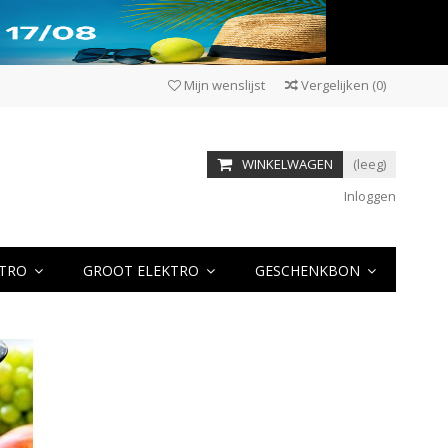
Mijn wenslijst
Vergelijken
(
0
)
WINKELWAGEN
(leeg)
Inloggen
KTRO
GROOT ELEKTRO
GESCHENKBON