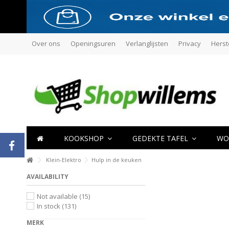
Over ons
Openingsuren
Verlanglijsten
Privacy
Herst
KOOKSHOP
GEDEKTE TAFEL
WO
Klein-Elektro
Hulp in de keuken
AVAILABILITY
Not available
(15)
In stock
(131)
MERK