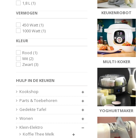
1,8 L
(1)
Seb
(1)
Smeg
(3)
KEUKENROBOT
VERMOGEN
Soehnle
(5)
Solis
(9)
450 Watt
(1)
Tefal
(5)
1000 Watt
(1)
Tristar
(1)
Typhoon
(1)
KLEUR
Witt
(1)
Wmf
(1)
Rood
(1)
Zwilling
(4)
Wit
(2)
MULTI-KOKER
Zwart
(3)
HULP IN DE KEUKEN
Kookshop
Parts & Toebehoren
Gedekte Tafel
YOGHURTMAKER
Wonen
Klein-Elektro
Koffie Thee Melk