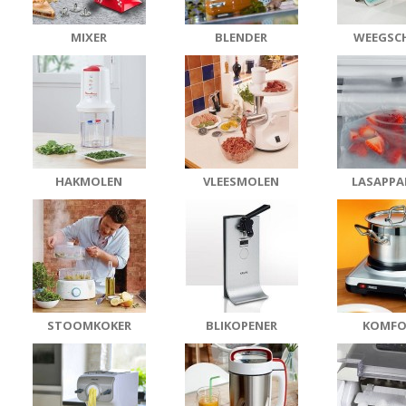
MIXER
BLENDER
WEEGSC
HAKMOLEN
VLEESMOLEN
LASAPPA
STOOMKOKER
BLIKOPENER
KOMF