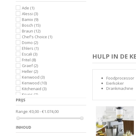
Ade
(1)
Alessi
(3)
Bamix
(9)
Bosch
(15)
Braun
(12)
Chef's Choice
(1)
Domo
(2)
Ehlers
(1)
Escali
(3)
HULP IN DE K
Fritel
(8)
Graef
(2)
Heller
(2)
Kenwood
(3)
Foodprocessor
Kenwood
(10)
Eierkoker
Drankmachine
Kitchenaid
(3)
Krups
(1)
PRIJS
Leifheit
(1)
Magimix
(15)
Range:
€0,00 - €1.074,00
Moulinex
(15)
NutriBullet
(1)
Philips
(5)
INHOUD
Princess
(1)
Riviera & Bar
(1)