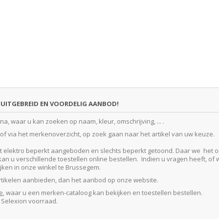
UITGEBREID EN VOORDELIG AANBOD!
, waar u kan zoeken op naam, kleur, omschrijving, ... .
f via het merkenoverzicht, op zoek gaan naar het artikel van uw keuze.
lektro beperkt aangeboden en slechts beperkt getoond. Daar we het ontze
 u verschillende toestellen online bestellen. Indien u vragen heeft, of w
kijken in onze winkel te Brussegem.
artikelen aanbieden, dan het aanbod op onze website.
e
, waar u een merken-cataloog kan bekijken en toestellen bestellen.
e Selexion voorraad.