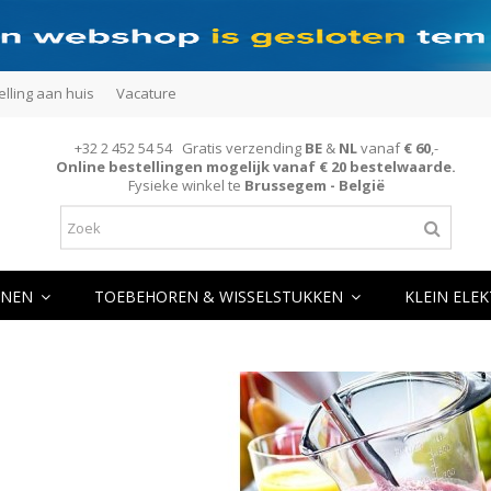
elling aan huis
Vacature
+32 2 452 54 54 Gratis verzending
BE
&
NL
vanaf
€ 60
,-
Online bestellingen mogelijk vanaf € 20 bestelwaarde.
Fysieke winkel te
Brussegem - België
NEN
TOEBEHOREN & WISSELSTUKKEN
KLEIN ELE