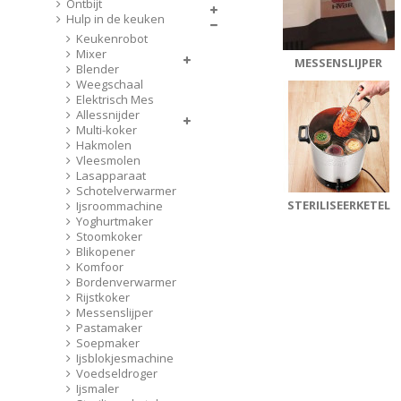
Ontbijt
Hulp in de keuken
Keukenrobot
Mixer
MESSENSLIJPER
Blender
Weegschaal
Elektrisch Mes
Allessnijder
Multi-koker
Hakmolen
Vleesmolen
Lasapparaat
Schotelverwarmer
STERILISEERKETEL
Ijsroommachine
Yoghurtmaker
Stoomkoker
Blikopener
Komfoor
Bordenverwarmer
Rijstkoker
Messenslijper
Pastamaker
Soepmaker
Ijsblokjesmachine
Voedseldroger
Ijsmaler