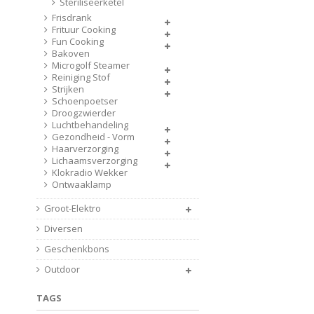
Steriliseerketel
Frisdrank
Frituur Cooking
Fun Cooking
Bakoven
Microgolf Steamer
Reiniging Stof
Strijken
Schoenpoetser
Droogzwierder
Luchtbehandeling
Gezondheid - Vorm
Haarverzorging
Lichaamsverzorging
Klokradio Wekker
Ontwaaklamp
Groot-Elektro
Diversen
Geschenkbons
Outdoor
TAGS