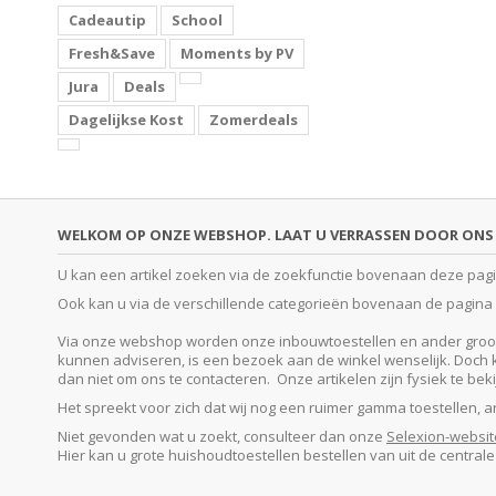
Cadeautip
School
Fresh&Save
Moments by PV
Jura
Deals
Dagelijkse Kost
Zomerdeals
WELKOM OP ONZE WEBSHOP. LAAT U VERRASSEN DOOR ONS 
U kan een artikel zoeken via de zoekfunctie bovenaan deze pagina
Ook kan u via de verschillende categorieën bovenaan de pagina o
Via onze webshop worden onze inbouwtoestellen en ander groot e
kunnen adviseren, is een bezoek aan de winkel wenselijk. Doch kan
dan niet om ons te contacteren. Onze artikelen zijn fysiek te be
Het spreekt voor zich dat wij nog een ruimer gamma toestellen, 
Niet gevonden wat u zoekt, consulteer dan onze
Selexion-websit
Hier kan u grote huishoudtoestellen bestellen van uit de central