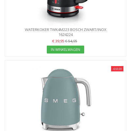
WATERKOKER TWK4M223 BOSCH ZWART/INOX
1624224
€ 39,95
€ 54,95
IN WINKELWAGEN
-€ 60,00