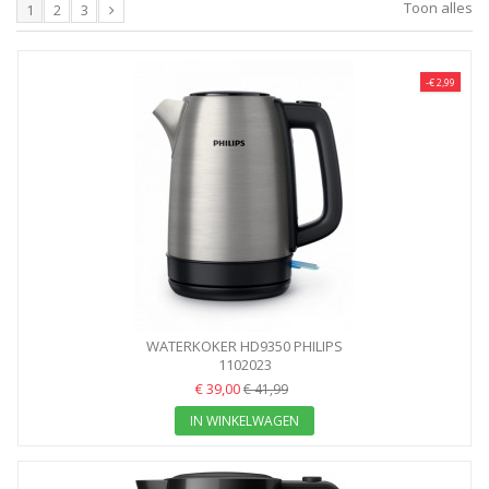
Toon alles
1
2
3
-€ 2,99
WATERKOKER HD9350 PHILIPS
1102023
€ 39,00
€ 41,99
IN WINKELWAGEN