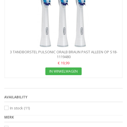
3 TANDBORSTEL PULSONIC ORALB BRAUN PAST ALLEEN OP S18-
1119480
SERIE
€ 19,99
IN WINKELWAGEN
AVAILABILITY
In stock
(11)
MERK