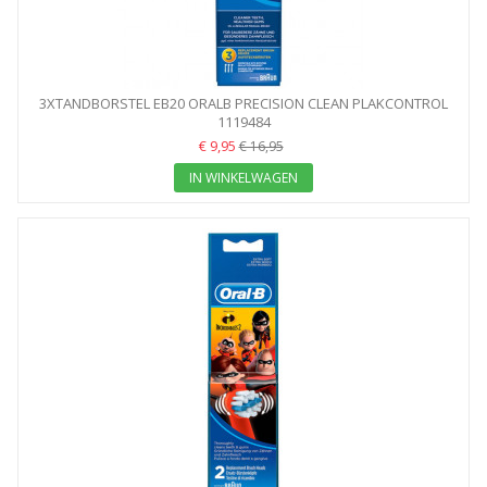
3XTANDBORSTEL EB20 ORALB PRECISION CLEAN PLAKCONTROL
1119484
BRAUN
€ 9,95
€ 16,95
IN WINKELWAGEN