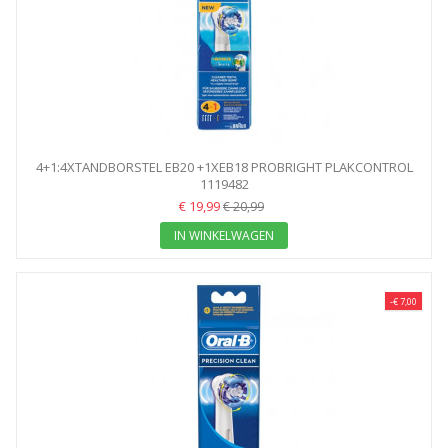
4+1:4XTANDBORSTEL EB20 +1XEB18 PROBRIGHT PLAKCONTROL
1119482
BRAUN
€ 19,99
€ 20,99
IN WINKELWAGEN
-€ 7,00