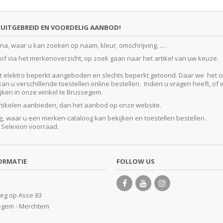
UITGEBREID EN VOORDELIG AANBOD!
, waar u kan zoeken op naam, kleur, omschrijving, ... .
f via het merkenoverzicht, op zoek gaan naar het artikel van uw keuze.
lektro beperkt aangeboden en slechts beperkt getoond. Daar we het ontze
 u verschillende toestellen online bestellen. Indien u vragen heeft, of w
kijken in onze winkel te Brussegem.
artikelen aanbieden, dan het aanbod op onze website.
e
, waar u een merken-cataloog kan bekijken en toestellen bestellen.
e Selexion voorraad.
ORMATIE
FOLLOW US
eg op Asse 83
egem - Merchtem