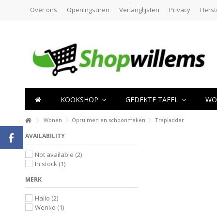
Over ons
Openingsuren
Verlanglijsten
Privacy
Herst
KOOKSHOP
GEDEKTE TAFEL
WO
Wonen
Opruimen en schoonmaken
Trapladder
AVAILABILITY
Not available
(2)
In stock
(1)
MERK
Hailo
(2)
Wenko
(1)