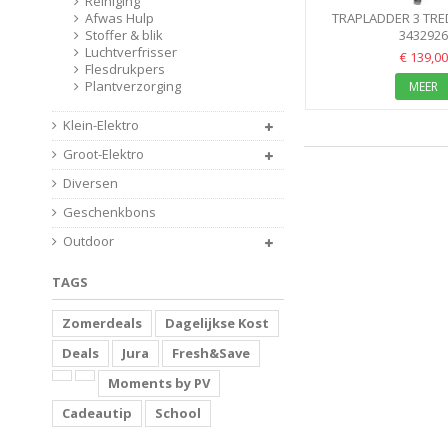
Reiniging
TRAPLADDER 3 TR
Afwas Hulp
WENKO ALU KEUK
343292
Stoffer & blik
3TREDE
Luchtverfrisser
€ 139,00
Flesdrukpers
Plantverzorging
MEER
Klein-Elektro
Groot-Elektro
Diversen
Geschenkbons
Outdoor
TAGS
Zomerdeals
Dagelijkse Kost
Deals
Jura
Fresh&Save
Moments by PV
Cadeautip
School