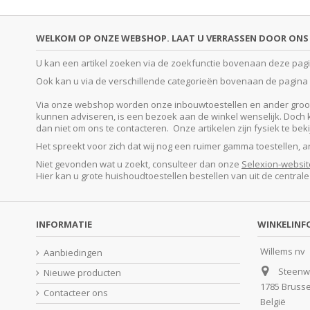
WELKOM OP ONZE WEBSHOP. LAAT U VERRASSEN DOOR ONS 
U kan een artikel zoeken via de zoekfunctie bovenaan deze pagina
Ook kan u via de verschillende categorieën bovenaan de pagina o
Via onze webshop worden onze inbouwtoestellen en ander groot e
kunnen adviseren, is een bezoek aan de winkel wenselijk. Doch kan
dan niet om ons te contacteren. Onze artikelen zijn fysiek te be
Het spreekt voor zich dat wij nog een ruimer gamma toestellen, 
Niet gevonden wat u zoekt, consulteer dan onze
Selexion-websit
Hier kan u grote huishoudtoestellen bestellen van uit de central
INFORMATIE
WINKELINF
Willems nv
Aanbiedingen
Steenw
Nieuwe producten
1785 Bruss
Contacteer ons
België