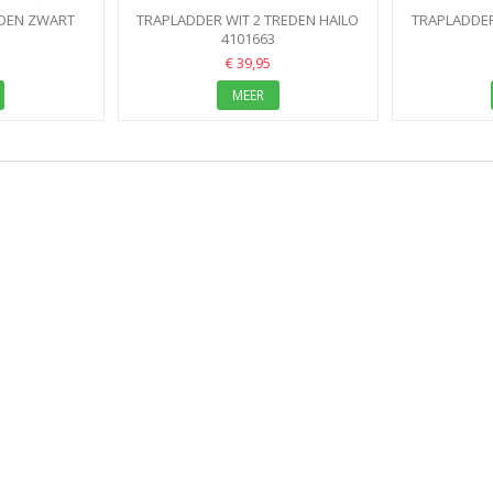
EDEN ZWART
TRAPLADDER WIT 2 TREDEN HAILO
TRAPLADDER
ENTRAPJE
6
4101663
SAFETY
KEUKEN
N
€ 39,95
MEER