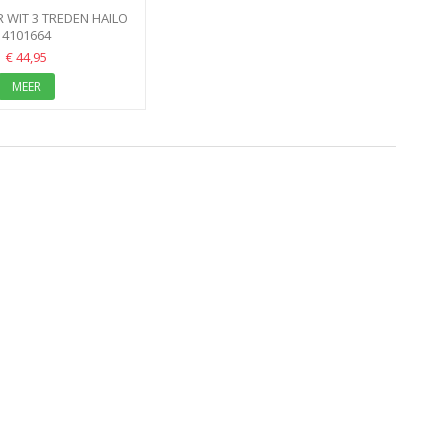
 WIT 3 TREDEN HAILO
TRAPJE 3TREDEN
4101664
€ 44,95
MEER