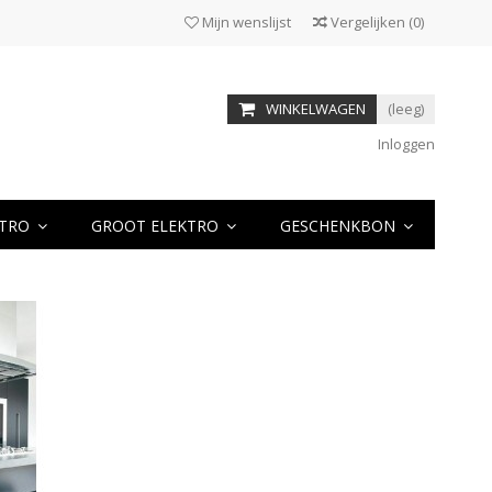
Mijn wenslijst
Vergelijken
(
0
)
WINKELWAGEN
(leeg)
Inloggen
KTRO
GROOT ELEKTRO
GESCHENKBON