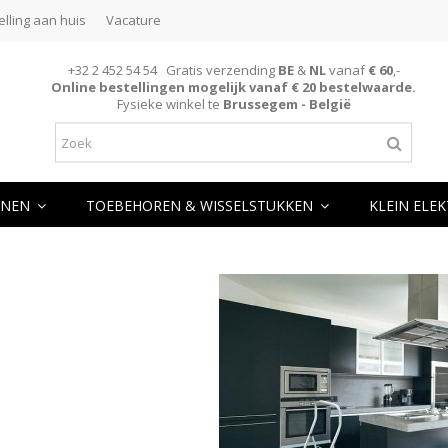
elling aan huis
Vacature
+32 2 452 54 54 Gratis verzending
BE
&
NL
vanaf
€ 60
,-
Online bestellingen mogelijk vanaf € 20 bestelwaarde.
Fysieke winkel te
Brussegem - België
NEN
TOEBEHOREN & WISSELSTUKKEN
KLEIN ELE