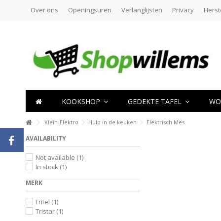
Over ons
Openingsuren
Verlanglijsten
Privacy
Herst
KOOKSHOP
GEDEKTE TAFEL
WO
Klein-Elektro
Hulp in de keuken
Elektrisch Mes
AVAILABILITY
Not available
(1)
In stock
(1)
MERK
Fritel
(1)
Tristar
(1)