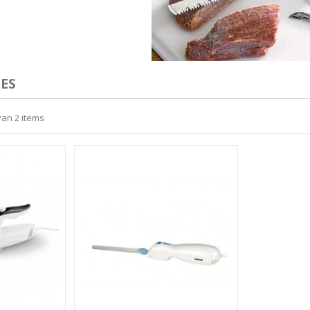
ES
van 2 items