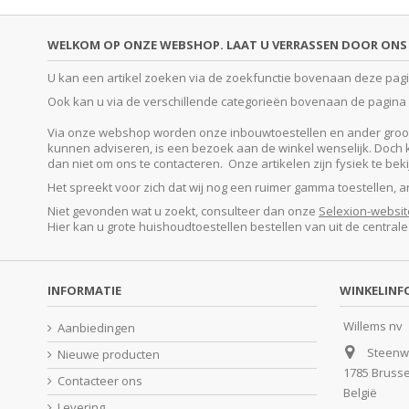
WELKOM OP ONZE WEBSHOP. LAAT U VERRASSEN DOOR ONS 
U kan een artikel zoeken via de zoekfunctie bovenaan deze pagina
Ook kan u via de verschillende categorieën bovenaan de pagina o
Via onze webshop worden onze inbouwtoestellen en ander groot e
kunnen adviseren, is een bezoek aan de winkel wenselijk. Doch kan
dan niet om ons te contacteren. Onze artikelen zijn fysiek te be
Het spreekt voor zich dat wij nog een ruimer gamma toestellen, 
Niet gevonden wat u zoekt, consulteer dan onze
Selexion-websit
Hier kan u grote huishoudtoestellen bestellen van uit de central
INFORMATIE
WINKELINF
Willems nv
Aanbiedingen
Steenw
Nieuwe producten
1785 Bruss
Contacteer ons
België
Levering