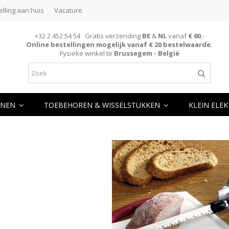
elling aan huis
Vacature
+32 2 452 54 54 Gratis verzending
BE
&
NL
vanaf
€ 60
,-
Online bestellingen mogelijk vanaf € 20 bestelwaarde.
Fysieke winkel te
Brussegem - België
NEN
TOEBEHOREN & WISSELSTUKKEN
KLEIN ELE