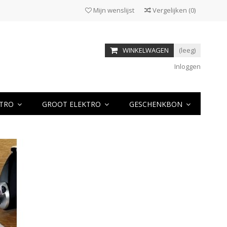
Mijn wenslijst
Vergelijken
(
0
)
WINKELWAGEN
(leeg)
Inloggen
KTRO
GROOT ELEKTRO
GESCHENKBON