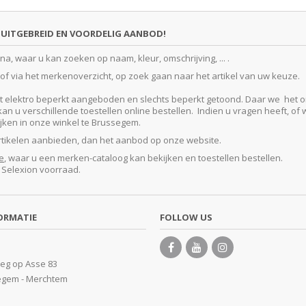
UITGEBREID EN VOORDELIG AANBOD!
, waar u kan zoeken op naam, kleur, omschrijving, ... .
f via het merkenoverzicht, op zoek gaan naar het artikel van uw keuze.
lektro beperkt aangeboden en slechts beperkt getoond. Daar we het ontze
 u verschillende toestellen online bestellen. Indien u vragen heeft, of w
kijken in onze winkel te Brussegem.
artikelen aanbieden, dan het aanbod op onze website.
e
, waar u een merken-cataloog kan bekijken en toestellen bestellen.
e Selexion voorraad.
ORMATIE
FOLLOW US
eg op Asse 83
egem - Merchtem