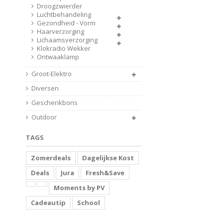
Droogzwierder
Luchtbehandeling
Gezondheid - Vorm
Haarverzorging
Lichaamsverzorging
Klokradio Wekker
Ontwaaklamp
Groot-Elektro
Diversen
Geschenkbons
Outdoor
TAGS
Zomerdeals
Dagelijkse Kost
Deals
Jura
Fresh&Save
Moments by PV
Cadeautip
School