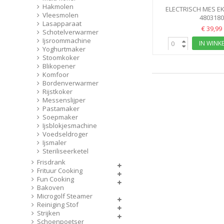
Hakmolen
ELECTRISCH MES EK
Vleesmolen
480318
Lasapparaat
€ 39,99
Schotelverwarmer
Ijsroommachine
IN WINK
Yoghurtmaker
Stoomkoker
Blikopener
Komfoor
Bordenverwarmer
Rijstkoker
Messenslijper
Pastamaker
Soepmaker
Ijsblokjesmachine
Voedseldroger
Ijsmaler
Steriliseerketel
Frisdrank
Frituur Cooking
Fun Cooking
Bakoven
Microgolf Steamer
Reiniging Stof
Strijken
Schoenpoetser