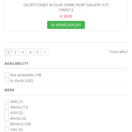
GEURSTOKJES IN GLAS 500ML NOIR GALLERY S|P
5900213
€ 39,95
IN WINKELWAGEN
Toon alles
1
2
3
4
5
AVAILABILITY
Not available
(18)
In stock
(242)
MERK
Ade
(1)
Alessi
(11)
ASA
(2)
Benta
(2)
Blomus
(39)
Cilio
(5)