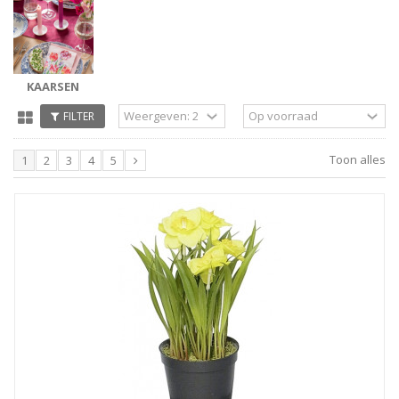
KAARSEN
FILTER
Toon alles
1
2
3
4
5