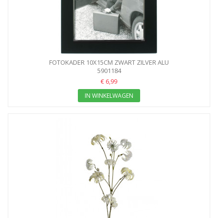
FOTOKADER 10X15CM ZWART ZILVER ALU
5901184
€ 6,99
IN WINKELWAGEN