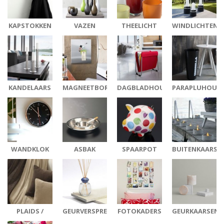
KAPSTOKKEN
VAZEN
THEELICHT
WINDLICHTEN
KANDELAARS
MAGNEETBORDEN
DAGBLADHOUDERS
PARAPLUHOUD
WANDKLOK
ASBAK
SPAARPOT
BUITENKAARSE
PLAIDS /
GEURVERSPREIDER
FOTOKADERS
GEURKAARSEN
KUSSENS