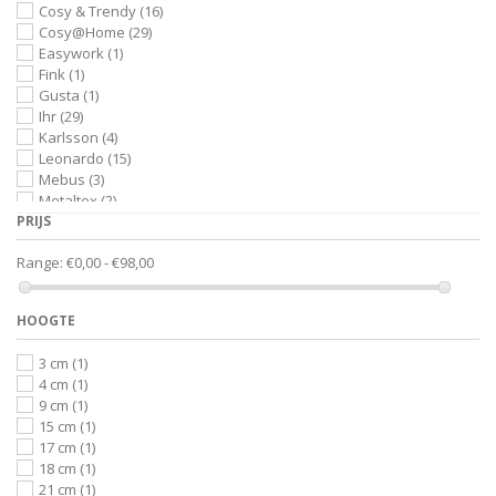
Cosy & Trendy
(16)
Cosy@Home
(29)
Easywork
(1)
Fink
(1)
Gusta
(1)
Ihr
(29)
Karlsson
(4)
Leonardo
(15)
Mebus
(3)
Metaltex
(2)
PRIJS
My Choice
(6)
My Style
(1)
Range:
€0,00 - €98,00
Noya
(1)
Point Virgule
(5)
Present Time
(2)
HOOGTE
Sagaform
(2)
Salt & Pepper
(1)
3 cm
(1)
Sandra Rich
(3)
4 cm
(1)
Securit
(2)
9 cm
(1)
Serax
(1)
15 cm
(1)
S|P Collection
(15)
17 cm
(1)
TFA Dostmann
(3)
18 cm
(1)
Umbra
(16)
21 cm
(1)
Yamazaki
(1)