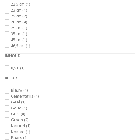
22,5 cm
(1)
Zack
(1)
23 cm
(1)
Zeller
(1)
25 cm
(2)
Zilverstad
(15)
28 cm
(4)
29 cm
(1)
35 cm
(1)
45 cm
(1)
46,5 cm
(1)
INHOUD
0,5 L
(1)
KLEUR
Blauw
(1)
Cementgrijs
(1)
Geel
(1)
Goud
(1)
Grijs
(4)
Groen
(2)
Naturel
(1)
Nomad
(1)
Paars
(1)