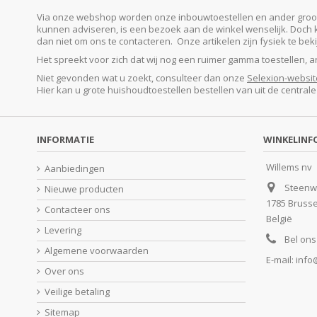
Via onze webshop worden onze inbouwtoestellen en ander groot e
kunnen adviseren, is een bezoek aan de winkel wenselijk. Doch kan
dan niet om ons te contacteren. Onze artikelen zijn fysiek te be
Het spreekt voor zich dat wij nog een ruimer gamma toestellen, 
Niet gevonden wat u zoekt, consulteer dan onze
Selexion-websit
Hier kan u grote huishoudtoestellen bestellen van uit de central
INFORMATIE
WINKELINF
Willems nv
Aanbiedingen
Steenw
Nieuwe producten
1785 Bruss
Contacteer ons
België
Levering
Bel ons
Algemene voorwaarden
E-mail:
info
Over ons
Veilige betaling
Sitemap