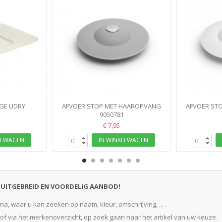
IGE UDRY
AFVOER STOP MET HAAROPVANG
AFVOER ST
G RACK MAT
9050781
GRIJS
€ 7,95
ELWAGEN
IN WINKELWAGEN
UITGEBREID EN VOORDELIG AANBOD!
, waar u kan zoeken op naam, kleur, omschrijving, ... .
f via het merkenoverzicht, op zoek gaan naar het artikel van uw keuze.