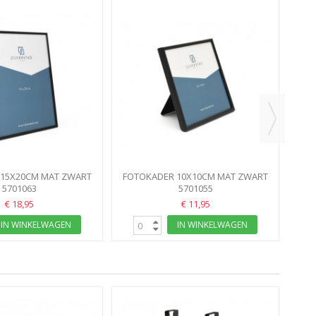
FOT
 15X20CM MAT ZWART
FOTOKADER 10X10CM MAT ZWART
EET MEMORY
5701063
SWEET MEMORY
5701055
€ 18,95
€ 11,95
IN WINKELWAGEN
IN WINKELWAGEN