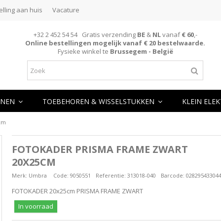
elling aan huis
Vacature
+32 2 452 54 54 Gratis verzending
BE
&
NL
vanaf
€ 60
,-
Online bestellingen mogelijk vanaf € 20 bestelwaarde.
Fysieke winkel te
Brussegem - België
NEN
TOEBEHOREN & WISSELSTUKKEN
KLEIN ELE
cm
FOTOKADER PRISMA FRAME ZWART
20X25CM
Merk:
Umbra
Code:
9050551
Referentie:
313018-040
Barcode:
02829543304
FOTOKADER 20x25cm PRISMA FRAME ZWART
In voorraad