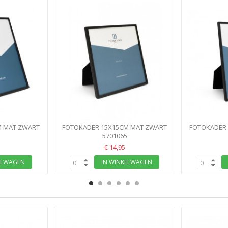
M MAT ZWART
FOTOKADER 15X15CM MAT ZWART
FOTOKADER
ORY
SWEET MEMORY
5701065
SW
€ 14,95
ELWAGEN
IN WINKELWAGEN