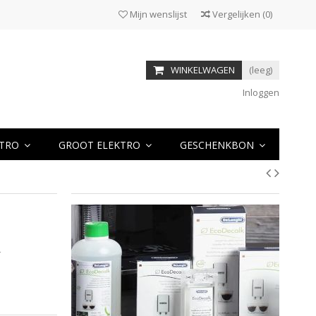
Mijn wenslijst
Vergelijken
(
0
)
WINKELWAGEN
(leeg)
Inloggen
KTRO
GROOT ELEKTRO
GESCHENKBON
4