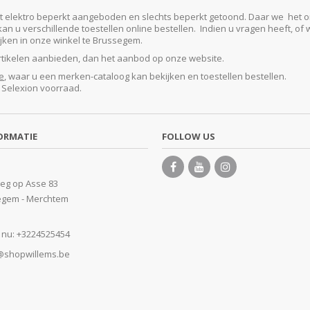
lektro beperkt aangeboden en slechts beperkt getoond. Daar we het ontze
 u verschillende toestellen online bestellen. Indien u vragen heeft, of w
kijken in onze winkel te Brussegem.
artikelen aanbieden, dan het aanbod op onze website.
e
, waar u een merken-cataloog kan bekijken en toestellen bestellen.
e Selexion voorraad.
ORMATIE
FOLLOW US
eg op Asse 83
egem - Merchtem
 nu:
+3224525454
@shopwillems.be