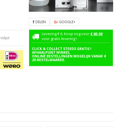
DELEN
GOOGLE+
Levering € 6. Koop nog voor
€ 60,00
lijst
voor gratis levering !
CLICK & COLLECT STEEDS GRATIS !
AFHAALPUNT WINKEL
ONLINE BESTELLINGEN MOGELIJK VANAF €
20 BESTELWAARDE.