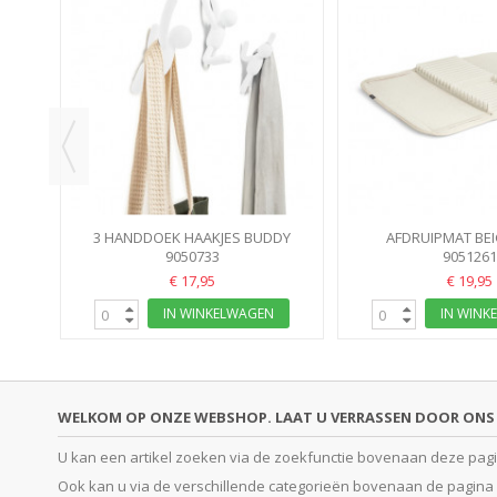
VER
3 HANDDOEK HAAKJES BUDDY
AFDRUIPMAT BE
HOOKSLITE WIT 7.6X16.5X7.6CM -...
9050733
OPVOUWBAAR DRYIN
9051261
LINEN...
€ 17,95
€ 19,95
IN WINKELWAGEN
IN WINK
WELKOM OP ONZE WEBSHOP. LAAT U VERRASSEN DOOR ONS 
U kan een artikel zoeken via de zoekfunctie bovenaan deze pagina
Ook kan u via de verschillende categorieën bovenaan de pagina o