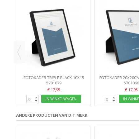
ORM
FOTOKADER TRIPLE BLACK 10X15
FOTOKADER 20X20C
ZILVERSTAD
5701079
SWEET MEM
5701066
€ 17,95
€ 17,95
IN WINKELWAGEN
IN WINK
ANDERE PRODUCTEN VAN DIT MERK