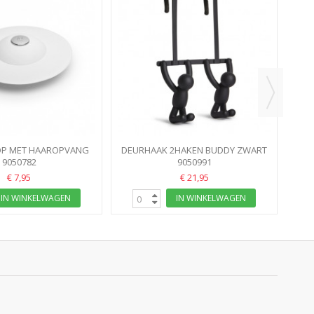
OP MET HAAROPVANG
DEURHAAK 2HAKEN BUDDY ZWART
9050782
WIT
9050991
UMBRA
€ 7,95
€ 21,95
IN WINKELWAGEN
IN WINKELWAGEN