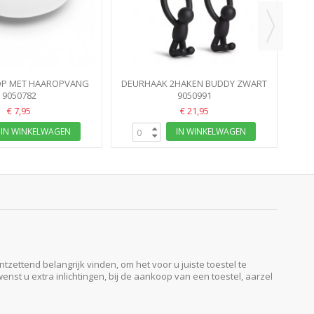
OP MET HAAROPVANG
DEURHAAK 2HAKEN BUDDY ZWART
9050782
WIT
9050991
UMBRA
€ 7,95
€ 21,95
IN WINKELWAGEN
IN WINKELWAGEN
ttend belangrijk vinden, om het voor u juiste toestel te
enst u extra inlichtingen, bij de aankoop van een toestel, aarzel