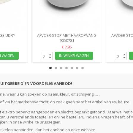
IGE UDRY
AFVOER STOP MET HAAROPVANG
AFVOER ST
G RACK MAT
9050781
GRIJS
€ 7,95
ELWAGEN
IN WINKELWAGEN
UITGEBREID EN VOORDELIG AANBOD!
, waar u kan zoeken op naam, kleur, omschrijving, ... .
f via het merkenoverzicht, op zoek gaan naar het artikel van uw keuze.
lektro beperkt aangeboden en slechts beperkt getoond. Daar we het ontze
 u verschillende toestellen online bestellen. Indien u vragen heeft, of w
kijken in onze winkel te Brussegem.
artikelen aanbieden, dan het aanbod op onze website.