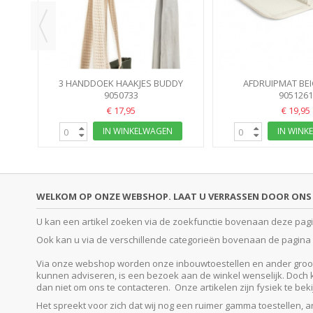
3 HANDDOEK HAAKJES BUDDY
AFDRUIPMAT BE
HOOKSLITE WIT 7.6X16.5X7.6CM -...
9050733
OPVOUWBAAR DRYIN
9051261
LINEN...
€ 17,95
€ 19,95
IN WINKELWAGEN
IN WINK
WELKOM OP ONZE WEBSHOP. LAAT U VERRASSEN DOOR ONS 
U kan een artikel zoeken via de zoekfunctie bovenaan deze pagina
Ook kan u via de verschillende categorieën bovenaan de pagina o
Via onze webshop worden onze inbouwtoestellen en ander groot e
kunnen adviseren, is een bezoek aan de winkel wenselijk. Doch kan
dan niet om ons te contacteren. Onze artikelen zijn fysiek te be
Het spreekt voor zich dat wij nog een ruimer gamma toestellen, 