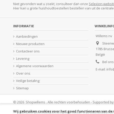
Niet gevonden wat u zoekt, consulteer dan onze
Selexion-websit
Hier kan u grote huishoudtoestellen bestellen van uit de central
INFORMATIE
WINKELINF
Willems nv
Aanbiedingen
Steenw
Nieuwe producten
1785 Bruss
Contacteer ons
België
Levering
Bel ons
Algemene voorwaarden
E-mail:
info
Over ons
Veilige betaling
Sitemap
© 2026 Shopwillems . Alle rechten voorbehouden - Supported b
Wij gebruiken cookies voor het goed functioneren van de
Online bestellingen mogelijk vanaf € 20 bestelwaarde