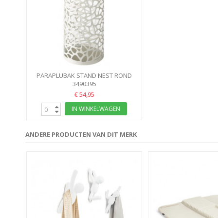
PARAPLUBAK STAND NEST ROND
3490395
WIT
€ 54,95
IN WINKELWAGEN
ANDERE PRODUCTEN VAN DIT MERK
VER