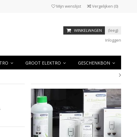
Mijn wenslijst
Vergelijken
(
0
)
WINKELWAGEN
(leeg)
Inloggen
KTRO
GROOT ELEKTRO
GESCHENKBON
6