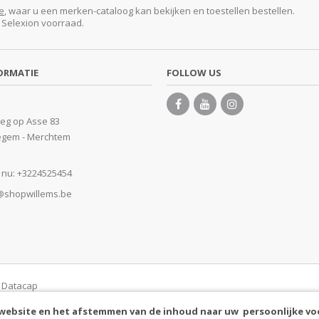
e
, waar u een merken-cataloog kan bekijken en toestellen bestellen.
e Selexion voorraad.
ORMATIE
FOLLOW US
eg op Asse 83
egem - Merchtem
 nu:
+3224525454
@shopwillems.be
y Datacap
 website en het afstemmen van de inhoud naar uw persoonlijke vo
.