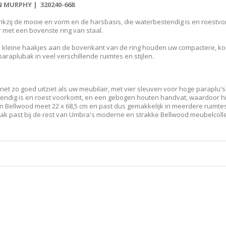
 MURPHY | 320240-668
ankzij de mooie en vorm en de harsbasis, die waterbestendig is en roestv
met een bovenste ring van staal.
kleine haakjes aan de bovenkant van de ring houden uw compactere, kort
 paraplubak in veel verschillende ruimtes en stijlen.
t zo goed uitziet als uw meubilair, met vier sleuven voor hoge paraplu's
tendig is en roest voorkomt, en een gebogen houten handvat, waardoor hij
n Bellwood meet 22 x 68,5 cm en past dus gemakkelijk in meerdere ruimtes
ak past bij de rest van Umbra's moderne en strakke Bellwood meubelcolle