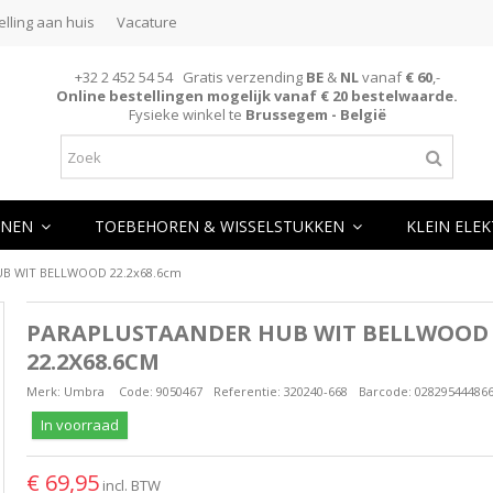
elling aan huis
Vacature
+32 2 452 54 54 Gratis verzending
BE
&
NL
vanaf
€ 60
,-
Online bestellingen mogelijk vanaf € 20 bestelwaarde.
Fysieke winkel te
Brussegem - België
NEN
TOEBEHOREN & WISSELSTUKKEN
KLEIN ELE
B WIT BELLWOOD 22.2x68.6cm
PARAPLUSTAANDER HUB WIT BELLWOOD
22.2X68.6CM
Merk:
Umbra
Code:
9050467
Referentie:
320240-668
Barcode:
02829544486
In voorraad
€ 69,95
incl. BTW