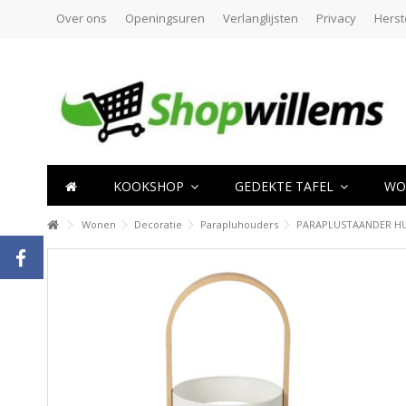
Over ons
Openingsuren
Verlanglijsten
Privacy
Herst
KOOKSHOP
GEDEKTE TAFEL
WO
Wonen
Decoratie
Parapluhouders
PARAPLUSTAANDER HU