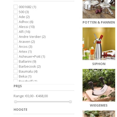
0001682
(1)
500
(3)
Ade
(2)
Adhoc
(6)
POTTEN & PANNEN
Alessi
(10)
Alfi
(16)
Andre Verdier
(2)
Araven
(2)
Arcos
(3)
Artex
(1)
Asheuer+Pott
(1)
Ballarini
(9)
SIPHON
Barbecook
(2)
Baumalu
(4)
Beka
(1)
Berghoff
(1)
PRIJS
Bialetti
(16)
Birkmann
(6)
Range:
€0,00 - €468,00
Bisetti
(8)
BK
(25)
WIEGEMES
Blomus
(11)
HOOGTE
Blufields
(3)
Borgonovo
(1)