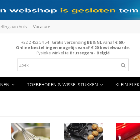
elling aan huis
Vacature
+32 2 452 54 54 Gratis verzending
BE
&
NL
vanaf
€ 60
,-
Online bestellingen mogelijk vanaf € 20 bestelwaarde.
Fysieke winkel te
Brussegem - België
NEN
TOEBEHOREN & WISSELSTUKKEN
KLEIN ELE