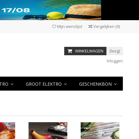
Mijn wenslijst
Vergelijken
(
0
)
WINKELWAGEN
(leeg)
Inloggen
KTRO
GROOT ELEKTRO
GESCHENKBON