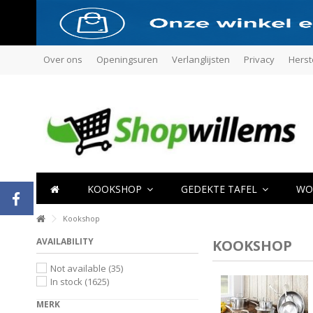
Over ons
Openingsuren
Verlanglijsten
Privacy
Herst
KOOKSHOP
GEDEKTE TAFEL
WO
Kookshop
AVAILABILITY
KOOKSHOP
Not available
(35)
In stock
(1625)
MERK