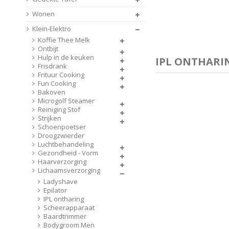
Wonen
Klein-Elektro
Koffie Thee Melk
Ontbijt
Hulp in de keuken
IPL ONTHARI
Frisdrank
Frituur Cooking
Fun Cooking
Bakoven
Microgolf Steamer
Reiniging Stof
Strijken
Schoenpoetser
Droogzwierder
Luchtbehandeling
Gezondheid - Vorm
Haarverzorging
Lichaamsverzorging
Ladyshave
Epilator
IPL ontharing
Scheerapparaat
Baardtrimmer
Bodygroom Men