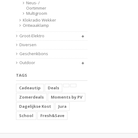
Neus- /
Oortimmer
Multigroom
Klokradio Wekker
Ontwaaklamp
Groot-Elektro
Diversen
Geschenkbons
Outdoor
TAGS
Cadeautip
Deals
Zomerdeals
Moments by PV
Dagelijkse Kost
Jura
School
Fresh&Save