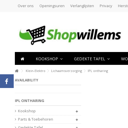
Over ons
Openingsuren
Verlanglijsten
Privacy
Herst
KOOKSHOP
GEDEKTE TAFEL
WO
Klein-Elektro
Lichaamsverzorging
IPL ontharing
AVAILABILITY
IPL ONTHARING
Kookshop
Parts & Toebehoren
Gedekte Tafel