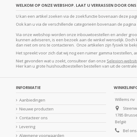
WELKOM OP ONZE WEBSHOP. LAAT U VERRASSEN DOOR ONS 
U kan een artikel zoeken via de zoekfunctie bovenaan deze pagina
Ook kan u via de verschillende categorieën bovenaan de pagina o
Via onze webshop worden onze inbouwtoestellen en ander groot e
kunnen adviseren, is een bezoek aan de winkel wenselijk. Doch kan
dan niet om ons te contacteren. Onze artikelen zijn fysiek te be
Het spreekt voor zich dat wij nog een ruimer gamma toestellen, 
Niet gevonden wat u zoekt, consulteer dan onze
Selexion-websit
Hier kan u grote huishoudtoestellen bestellen van uit de central
INFORMATIE
WINKELINF
Willems nv
Aanbiedingen
Steenw
Nieuwe producten
1785 Bruss
Contacteer ons
België
Levering
Bel ons
Algemene voorwaarden