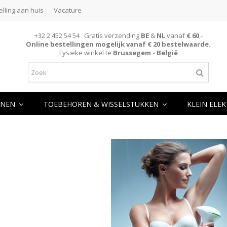
elling aan huis
Vacature
+32 2 452 54 54 Gratis verzending
BE
&
NL
vanaf
€ 60
,-
Online bestellingen mogelijk vanaf € 20 bestelwaarde.
Fysieke winkel te
Brussegem - België
NEN
TOEBEHOREN & WISSELSTUKKEN
KLEIN ELE