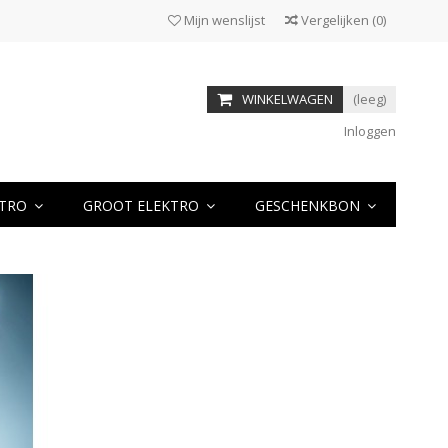
Mijn wenslijst
Vergelijken
(
0
)
WINKELWAGEN
(leeg)
Inloggen
KTRO
GROOT ELEKTRO
GESCHENKBON