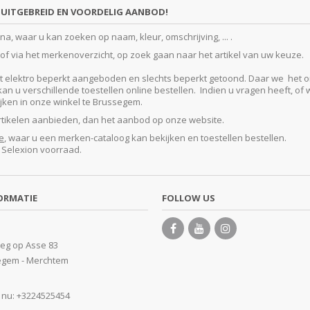
UITGEBREID EN VOORDELIG AANBOD!
, waar u kan zoeken op naam, kleur, omschrijving, ... .
f via het merkenoverzicht, op zoek gaan naar het artikel van uw keuze.
lektro beperkt aangeboden en slechts beperkt getoond. Daar we het ontze
 u verschillende toestellen online bestellen. Indien u vragen heeft, of w
kijken in onze winkel te Brussegem.
artikelen aanbieden, dan het aanbod op onze website.
e
, waar u een merken-cataloog kan bekijken en toestellen bestellen.
e Selexion voorraad.
ORMATIE
FOLLOW US
eg op Asse 83
egem - Merchtem
 nu:
+3224525454