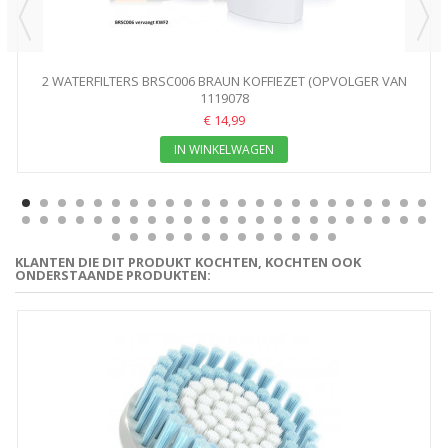
2 WATERFILTERS BRSC006 BRAUN KOFFIEZET (OPVOLGER VAN
1119078
KWF2)
€ 14,99
IN WINKELWAGEN
KLANTEN DIE DIT PRODUKT KOCHTEN, KOCHTEN OOK
ONDERSTAANDE PRODUKTEN: