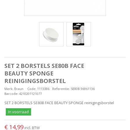
SET 2 BORSTELS SE80B FACE
BEAUTY SPONGE
REINIGINGSBORSTEL
Merk:
Braun
Code:
1113386
Referentie:
SE80B 96961136
Barcode:
4210201121077
SET 2 BORSTELS SE80B FACE BEAUTY SPONGE reinigingsborstel
In voorraad
€ 14,99
incl. BTW