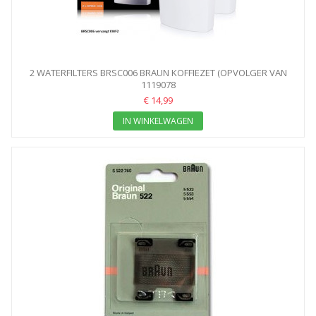
2 WATERFILTERS BRSC006 BRAUN KOFFIEZET (OPVOLGER VAN
1119078
KWF2)
€ 14,99
IN WINKELWAGEN