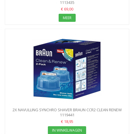
1113435
€ 69,00
MEER
2X NAVULLING SYNCHRO SHAVER BRAUN CCR2 CLEAN RENEW
1119441
€ 18,95
IN WINKELWAGEN