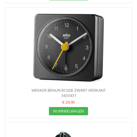
WEKKER BRAUN BC02B ZWART VIERKANT
3433431
€ 29,95
IN WINKELWAGEN