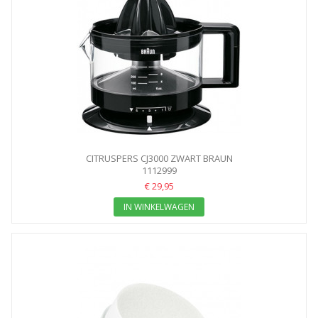
CITRUSPERS CJ3000 ZWART BRAUN
1112999
€ 29,95
IN WINKELWAGEN