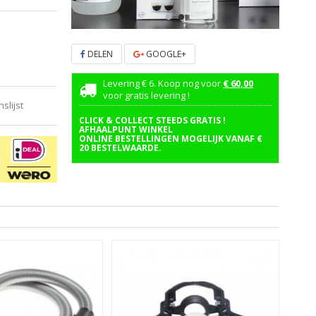
DELEN
GOOGLE+
Levering € 6. Koop nog voor
€ 60,00
voor gratis levering !
lijst
CLICK & COLLECT STEEDS GRATIS !
AFHAALPUNT WINKEL
ONLINE BESTELLINGEN MOGELIJK VANAF €
20 BESTELWAARDE.
KL