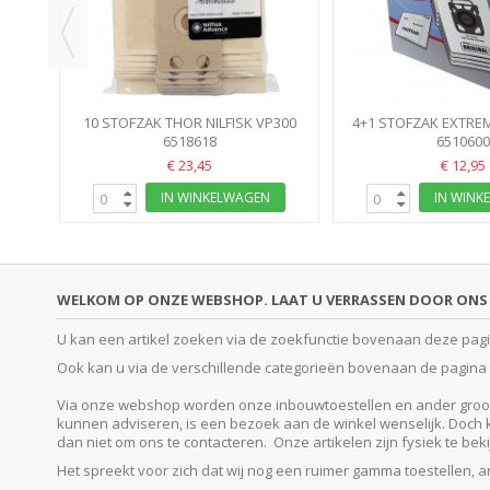
10 STOFZAK THOR NILFISK VP300
4+1 STOFZAK EXTREM
GSD1010 GD2000 GD910 GD911
6518618
GM300/400X110 100
6510600
€ 23,45
€ 12,95
IN WINKELWAGEN
IN WINK
WELKOM OP ONZE WEBSHOP. LAAT U VERRASSEN DOOR ONS 
U kan een artikel zoeken via de zoekfunctie bovenaan deze pagina
Ook kan u via de verschillende categorieën bovenaan de pagina o
Via onze webshop worden onze inbouwtoestellen en ander groot e
kunnen adviseren, is een bezoek aan de winkel wenselijk. Doch kan
dan niet om ons te contacteren. Onze artikelen zijn fysiek te be
Het spreekt voor zich dat wij nog een ruimer gamma toestellen, 