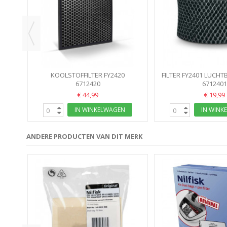
KOOLSTOFFILTER FY2420
FILTER FY2401 LUCH
LUCHTREINIGER PHILIPS AC2887
6712420
PHILIPS FILTERMAT
6712401
AC2882
€ 44,99
€ 19,99
IN WINKELWAGEN
IN WINK
ANDERE PRODUCTEN VAN DIT MERK
 GM
00...