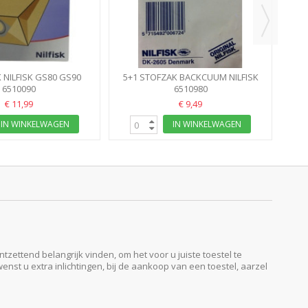
 NILFISK GS80 GS90
5+1 STOFZAK BACKCUUM NILFISK
CLASSIC GA70 PAPIER
6510090
6510980
€ 11,99
€ 9,49
IN WINKELWAGEN
IN WINKELWAGEN
ttend belangrijk vinden, om het voor u juiste toestel te
enst u extra inlichtingen, bij de aankoop van een toestel, aarzel