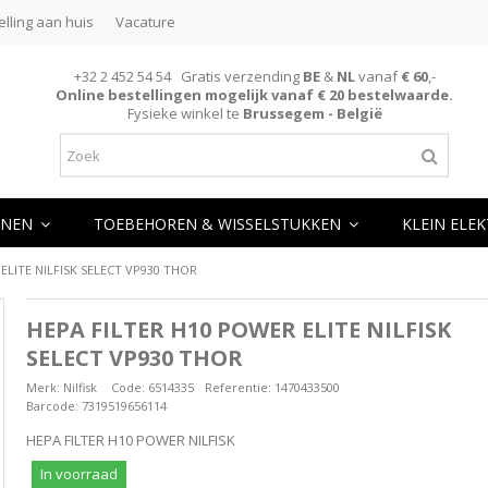
elling aan huis
Vacature
+32 2 452 54 54 Gratis verzending
BE
&
NL
vanaf
€ 60
,-
Online bestellingen mogelijk vanaf € 20 bestelwaarde.
Fysieke winkel te
Brussegem - België
NEN
TOEBEHOREN & WISSELSTUKKEN
KLEIN ELE
ELITE NILFISK SELECT VP930 THOR
HEPA FILTER H10 POWER ELITE NILFISK
SELECT VP930 THOR
Merk:
Nilfisk
Code:
6514335
Referentie:
1470433500
Barcode:
7319519656114
HEPA FILTER H10 POWER NILFISK
In voorraad