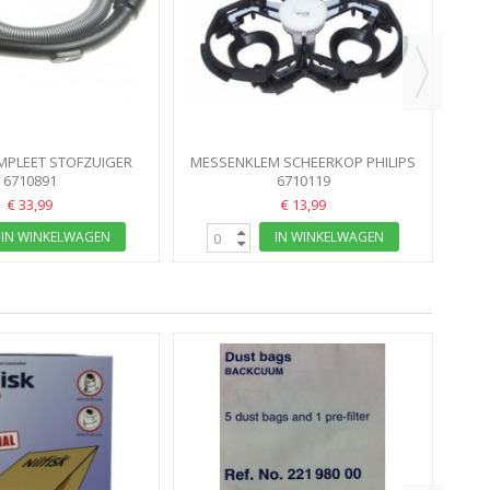
MPLEET STOFZUIGER
MESSENKLEM SCHEERKOP PHILIPS
ILIPS CP9277
6710891
40440855
6710119
€ 33,99
€ 13,99
IN WINKELWAGEN
IN WINKELWAGEN
AS