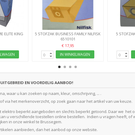
E ELITE KING
5 STOFZAK BUSINESS FAMILY NILFISK
5 STOFZAK
 150 200...
10L GD1000 GD2000 CDF2000
6510101
GM80C GM90 
€ 17,95
ELWAGEN
IN WINKELWAGEN
UITGEBREID EN VOORDELIG AANBOD!
, waar u kan zoeken op naam, kleur, omschrijving, ... .
f via het merkenoverzicht, op zoek gaan naar het artikel van uw keuze.
lektro beperkt aangeboden en slechts beperkt getoond. Daar we het ontze
 u verschillende toestellen online bestellen. Indien u vragen heeft, of w
kijken in onze winkel te Brussegem.
artikelen aanbieden, dan het aanbod op onze website.