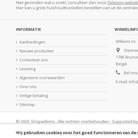
Niet gevonden wat u zoekt, consulteer dan onze
Selexion-websit
Hier kan u grote huishoudtoestellen bestellen van uit de central
INFORMATIE
WINKELINF
Willems nv
Aanbiedingen
Steenw
Nieuwe producten
1785 Bruss
Contacteer ons
België
Levering
Bel ons
Algemene voorwaarden
E-mail:
info
Over ons
Veilige betaling
Sitemap
© 2026 Shopwillems . Alle rechten voorbehouden - Supported b
Wij gebruiken cookies voor het goed functioneren van de
Online bestellingen mogelijk vanaf € 20 bestelwaarde