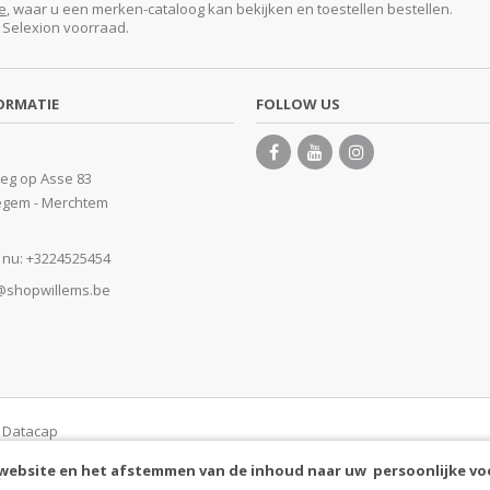
e
, waar u een merken-cataloog kan bekijken en toestellen bestellen.
e Selexion voorraad.
ORMATIE
FOLLOW US
eg op Asse 83
egem - Merchtem
 nu:
+3224525454
@shopwillems.be
y Datacap
 website en het afstemmen van de inhoud naar uw persoonlijke vo
.