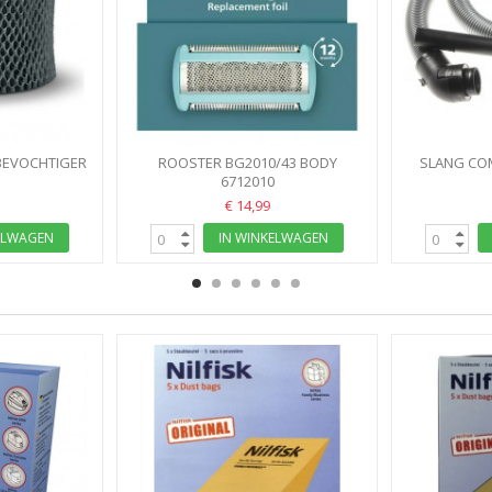
TBEVOCHTIGER
ROOSTER BG2010/43 BODY
SLANG CO
 HU4811...
GROOMER REPLACEMENT FOIL
6712010
PH
€ 14,99
ELWAGEN
IN WINKELWAGEN