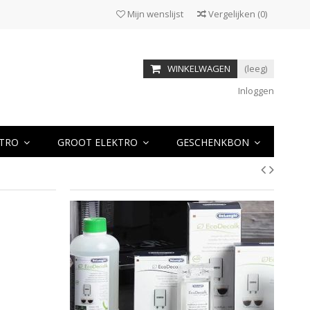
Mijn wenslijst
Vergelijken
(
0
)
WINKELWAGEN
(leeg)
Inloggen
KTRO
GROOT ELEKTRO
GESCHENKBON