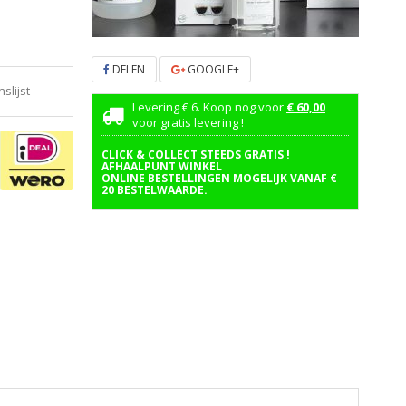
DELEN
GOOGLE+
lijst
Levering € 6. Koop nog voor
€ 60,00
voor gratis levering !
CLICK & COLLECT STEEDS GRATIS !
AFHAALPUNT WINKEL
ONLINE BESTELLINGEN MOGELIJK VANAF €
20 BESTELWAARDE.