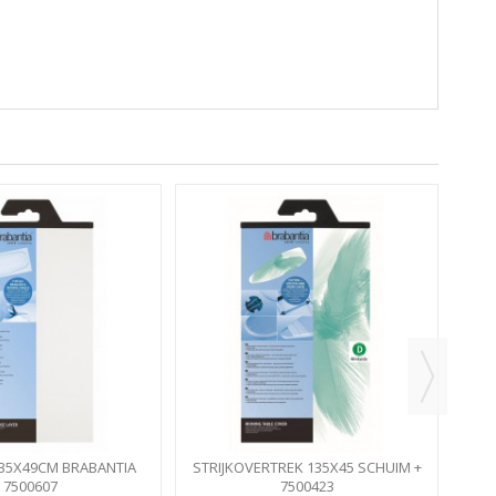
ST
135X49CM BRABANTIA
STRIJKOVERTREK 135X45 SCHUIM +
ERSEEL MOLTON
7500607
7500423
VILT