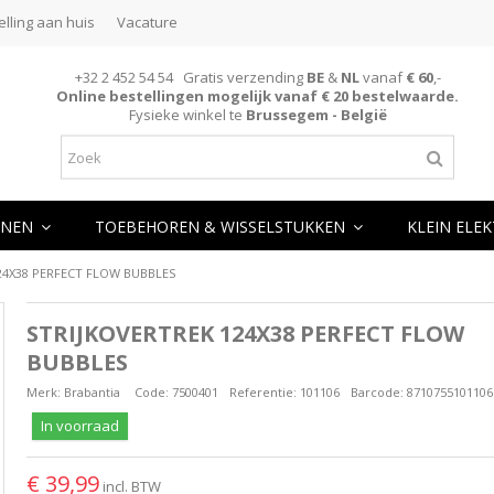
elling aan huis
Vacature
+32 2 452 54 54 Gratis verzending
BE
&
NL
vanaf
€ 60
,-
Online bestellingen mogelijk vanaf € 20 bestelwaarde.
Fysieke winkel te
Brussegem - België
NEN
TOEBEHOREN & WISSELSTUKKEN
KLEIN ELE
24X38 PERFECT FLOW BUBBLES
STRIJKOVERTREK 124X38 PERFECT FLOW
BUBBLES
Merk:
Brabantia
Code:
7500401
Referentie:
101106
Barcode:
8710755101106
In voorraad
€ 39,99
incl. BTW