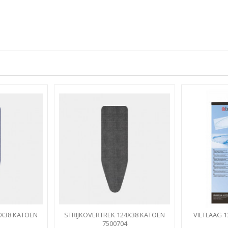
4X38 KATOEN
STRIJKOVERTREK 124X38 KATOEN
VILTLAAG 
LANKHOES...
DENIM BLACK STRIJKPLANKHOES...
7500704
UNIV