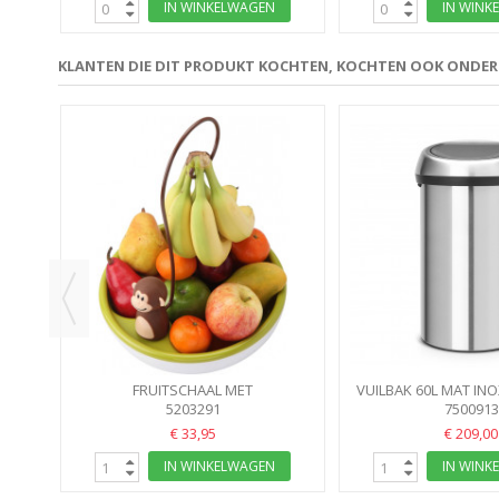
IN WINKELWAGEN
IN WINK
KLANTEN DIE DIT PRODUKT KOCHTEN, KOCHTEN OOK ONDE
45MM
FRUITSCHAAL MET
VUILBAK 60L MAT IN
BANANENSTAANDER MONKEY
5203291
7500913
BIN H
BANANENHOUDER
€ 33,95
€ 209,00
IN WINKELWAGEN
IN WINK