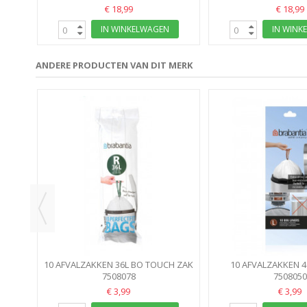
€ 18,99
€ 18,99
IN WINKELWAGEN
IN WINK
ANDERE PRODUCTEN VAN DIT MERK
NTIA
CM
10 AFVALZAKKEN 36L BO TOUCH ZAK
10 AFVALZAKKEN 4
R PERFECTFIT
7508078
STRING ZA
7508050
€ 3,99
€ 3,99