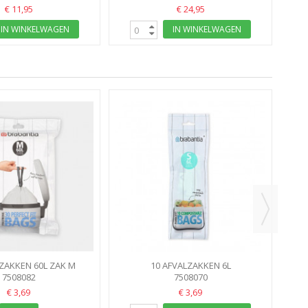
€ 11,95
€ 24,95
IN WINKELWAGEN
IN WINKELWAGEN
20 A
ZAKKEN 60L ZAK M
10 AFVALZAKKEN 6L
TIA PERFECTFIT
7508082
COMPOSTEERBAAR ZAK S
7508070
€ 3,69
€ 3,69