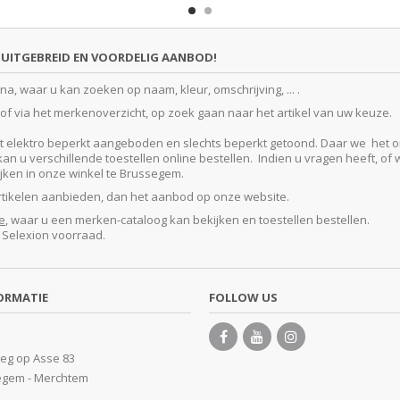
UITGEBREID EN VOORDELIG AANBOD!
, waar u kan zoeken op naam, kleur, omschrijving, ... .
f via het merkenoverzicht, op zoek gaan naar het artikel van uw keuze.
lektro beperkt aangeboden en slechts beperkt getoond. Daar we het ontze
 u verschillende toestellen online bestellen. Indien u vragen heeft, of w
kijken in onze winkel te Brussegem.
artikelen aanbieden, dan het aanbod op onze website.
e
, waar u een merken-cataloog kan bekijken en toestellen bestellen.
e Selexion voorraad.
ORMATIE
FOLLOW US
eg op Asse 83
egem - Merchtem