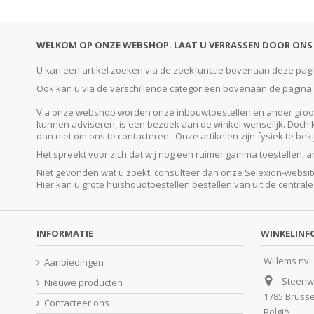
WELKOM OP ONZE WEBSHOP. LAAT U VERRASSEN DOOR ONS 
U kan een artikel zoeken via de zoekfunctie bovenaan deze pagina
Ook kan u via de verschillende categorieën bovenaan de pagina o
Via onze webshop worden onze inbouwtoestellen en ander groot e
kunnen adviseren, is een bezoek aan de winkel wenselijk. Doch kan
dan niet om ons te contacteren. Onze artikelen zijn fysiek te be
Het spreekt voor zich dat wij nog een ruimer gamma toestellen, 
Niet gevonden wat u zoekt, consulteer dan onze
Selexion-websit
Hier kan u grote huishoudtoestellen bestellen van uit de central
INFORMATIE
WINKELINF
Willems nv
Aanbiedingen
Steenw
Nieuwe producten
1785 Bruss
Contacteer ons
België