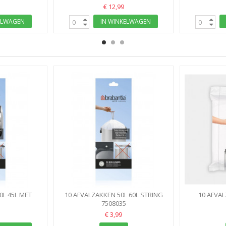
€ 12,99
ELWAGEN
IN WINKELWAGEN
0L 45L MET
10 AFVALZAKKEN 50L 60L STRING
10 AFVAL
K L
7508035
ZAK H
BRABAN
€ 3,99