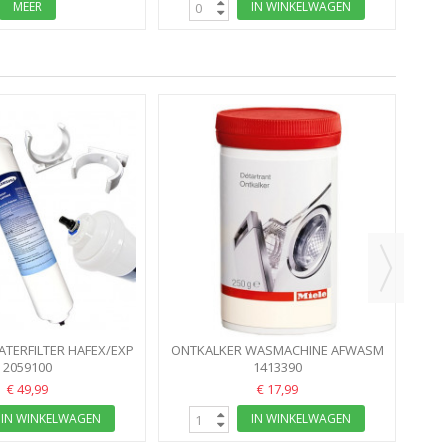
MEER
IN WINKELWAGEN
MOL
TERFILTER HAFEX/EXP
ONTKALKER WASMACHINE AFWASM
RVANGER WSF100...
2059100
MIELE 250GR 2XJAAR: ONTKALKEN...
1413390
€ 49,99
€ 17,99
IN WINKELWAGEN
IN WINKELWAGEN