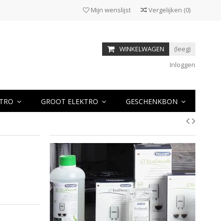
Mijn wenslijst
Vergelijken
(
0
)
WINKELWAGEN
(leeg)
Inloggen
KTRO
GROOT ELEKTRO
GESCHENKBON