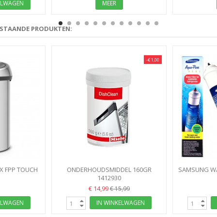
ELWAGEN
MEER
RSTAANDE PRODUKTEN:
-€ 1,00
OX FPP TOUCH
ONDERHOUDSMIDDEL 160GR
SAMSUNG WA
DISHCLEAN AFWASM.ONTVET EN...
1412930
EXTERN VE
€ 14,99
€ 15,99
ELWAGEN
IN WINKELWAGEN