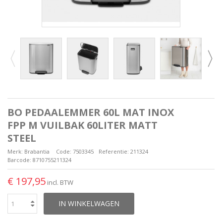
BO PEDAALEMMER 60L MAT INOX
FPP M VUILBAK 60LITER MATT
STEEL
Merk:
Brabantia
Code:
7503345
Referentie:
211324
Barcode:
8710755211324
€ 197,95
incl. BTW
IN WINKELWAGEN