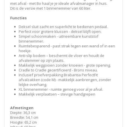
met afval - met Bo haal je je ideale afvalmanager in huis.
Dit is de versie met 1 binnenemmer van 60 liter.
Functies
Deksel sluit zacht en superlicht te bedienen pedaal.
Perfect voor grotere klussen - deksel blijft open.
Simpel schoonmaken - uitneembare kunststof
binnenemmer.
Ruimtebesparend - past strak tegen een wand of in een
hoekje.
Anti-slip bodem – beschermt de vloer en houdt de
afvalemmer op zijn plaats.
Makkelijk weggooien zonder knoeien - grote opening.
Cradle to Cradle gecertificeerd - Brons niveau.
Inclusief proefverpakking Brabantia PerfectFit
afvalzakken (code M) - makkelijk aanbrengen, zonder
lelijke overhang.
XL binnenemmer - ruimte genoeg voor al je afval.
Makkelijk verplaatsen – stevige handgrepen
Afmetingen
Diepte: 36,3 cm
Breedte: 54,1 cm
Hoogte: 65,2 cm