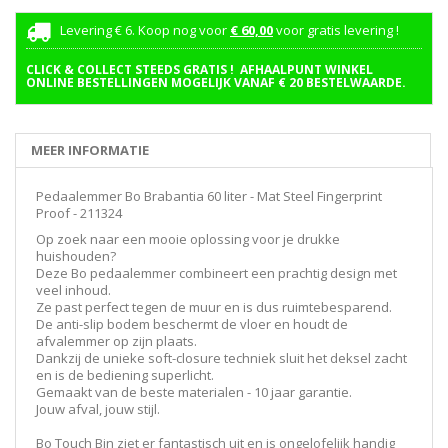
Levering € 6. Koop nog voor
€ 60,00
voor gratis levering !
CLICK & COLLECT STEEDS GRATIS ! AFHAALPUNT WINKEL
ONLINE BESTELLINGEN MOGELIJK VANAF € 20 BESTELWAARDE.
MEER INFORMATIE
Pedaalemmer Bo Brabantia 60 liter - Mat Steel Fingerprint
Proof - 211324
Op zoek naar een mooie oplossing voor je drukke
huishouden?
Deze Bo pedaalemmer combineert een prachtig design met
veel inhoud.
Ze past perfect tegen de muur en is dus ruimtebesparend.
De anti-slip bodem beschermt de vloer en houdt de
afvalemmer op zijn plaats.
Dankzij de unieke soft-closure techniek sluit het deksel zacht
en is de bediening superlicht.
Gemaakt van de beste materialen - 10 jaar garantie.
Jouw afval, jouw stijl.
Bo Touch Bin ziet er fantastisch uit en is ongelofelijk handig