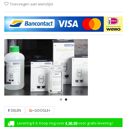
Toevoegen aan wenslijst
DELEN
GOOGLE+
Levering € 6. Koop nog voor
€ 60,00
voor gratis levering !