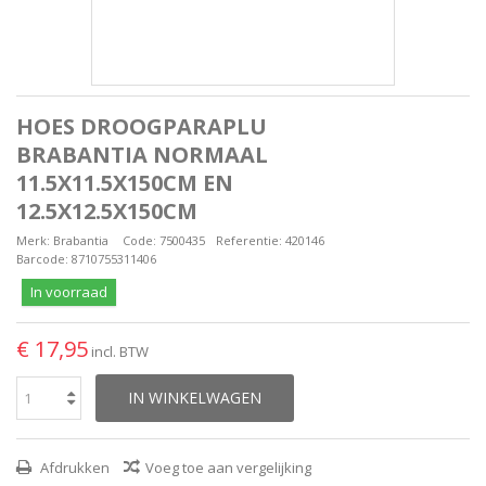
HOES DROOGPARAPLU
BRABANTIA NORMAAL
11.5X11.5X150CM EN
12.5X12.5X150CM
Merk:
Brabantia
Code:
7500435
Referentie:
420146
Barcode:
8710755311406
In voorraad
€ 17,95
incl. BTW
IN WINKELWAGEN
Afdrukken
Voeg toe aan vergelijking