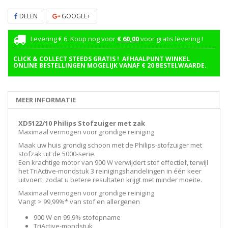
DELEN
GOOGLE+
Levering € 6. Koop nog voor
€ 60,00
voor gratis levering !
CLICK & COLLECT STEEDS GRATIS ! AFHAALPUNT WINKEL
ONLINE BESTELLINGEN MOGELIJK VANAF € 20 BESTELWAARDE.
MEER INFORMATIE
XD5122/10 Philips Stofzuiger met zak
Maximaal vermogen voor grondige reiniging
Maak uw huis grondig schoon met de Philips-stofzuiger met
stofzak uit de 5000-serie.
Een krachtige motor van 900 W verwijdert stof effectief, terwijl
het TriActive-mondstuk 3 reinigingshandelingen in één keer
uitvoert, zodat u betere resultaten krijgt met minder moeite.
Maximaal vermogen voor grondige reiniging
Vangt > 99,99%* van stof en allergenen
900 W en 99,9% stofopname
TriActive-mondstuk