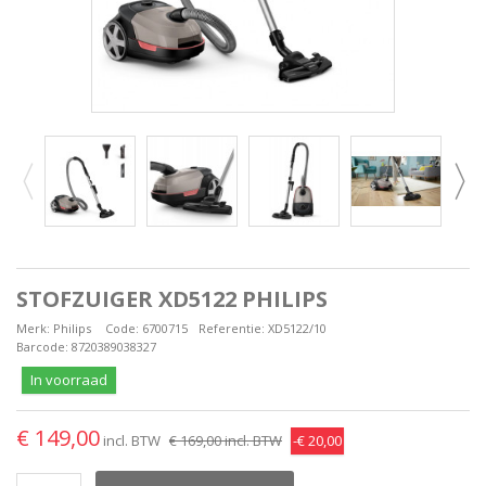
STOFZUIGER XD5122 PHILIPS
Merk:
Philips
Code:
6700715
Referentie:
XD5122/10
Barcode:
8720389038327
In voorraad
€ 149,00
incl. BTW
€ 169,00
incl. BTW
-€ 20,00