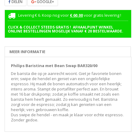
DELEN
GOOGLE+
Levering € 6. Koop nog voor
€ 60,00
voor gratis levering !
CLICK & COLLECT STEEDS GRATIS ! AFHAALPUNT WINKEL
ONLINE BESTELLINGEN MOGELIJK VANAF € 20 BESTELWAARDE.
MEER INFORMATIE
Philips Baristina met Bean Swap BAR320/00
De barista die op je aanrecht woont. Giet je favoriete bonen
erin; swipe de hendel en geniet van een ongelofelijke
espresso. Hij maalt de bonen automatisch voor een heerlijk;
intens aroma. Stampt de portafilter perfect aan. En brouwt
met 16 bar drukpomp; zodat je koffie smaakt net zoals een
barista hem heeft gemaakt. Zo eenvoudig is het. Baristina
zorgt voor de espresso; zodat jij kan genieten van een
heerlijk; vers gebrouwen koffie.
Dus swipe de hendel - en maak je klaar voor echte espresso.
Zonder gedoe.