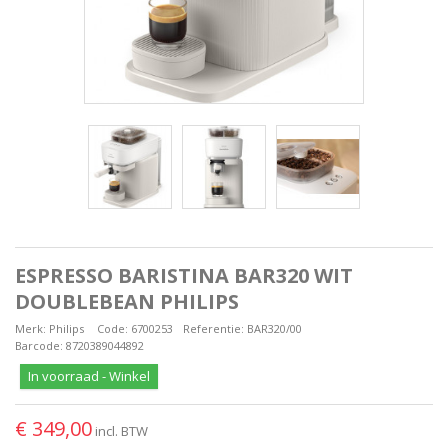
ESPRESSO BARISTINA BAR320 WIT
DOUBLEBEAN PHILIPS
Merk:
Philips
Code:
6700253
Referentie:
BAR320/00
Barcode:
8720389044892
In voorraad - Winkel
€ 349,00
incl. BTW