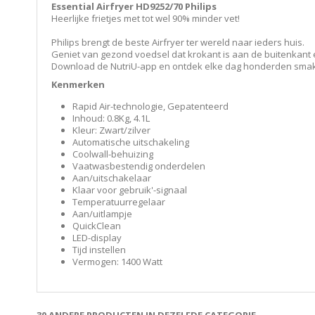
Essential Airfryer HD9252/70 Philips
Heerlijke frietjes met tot wel 90% minder vet!
Philips brengt de beste Airfryer ter wereld naar ieders huis.
Geniet van gezond voedsel dat krokant is aan de buitenkant e
Download de NutriU-app en ontdek elke dag honderden smake
Kenmerken
Rapid Air-technologie, Gepatenteerd
Inhoud: 0.8Kg, 4.1L
Kleur: Zwart/zilver
Automatische uitschakeling
Coolwall-behuizing
Vaatwasbestendig onderdelen
Aan/uitschakelaar
Klaar voor gebruik'-signaal
Temperatuurregelaar
Aan/uitlampje
QuickClean
LED-display
Tijd instellen
Vermogen: 1400 Watt
30 ANDERE PRODUCTEN IN DEZELFDE CATEGORIE