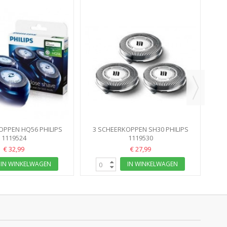
3 
OPPEN HQ56 PHILIPS
3 SCHEERKOPPEN SH30 PHILIPS
VERVANGT HQ3 HQ4...
1119524
AT700-SERIE, SHAVER 3000-SERIE
1119530
€ 32,99
€ 27,99
IN WINKELWAGEN
IN WINKELWAGEN