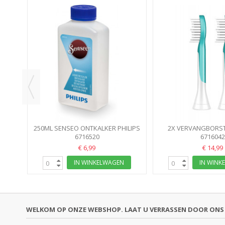
/30
250ML SENSEO ONTKALKER PHILIPS
2X VERVANGBORST
6716520
SONICARE KIDS PH
6716042
€ 6,99
€ 14,99
IN WINKELWAGEN
IN WINK
WELKOM OP ONZE WEBSHOP. LAAT U VERRASSEN DOOR ONS 