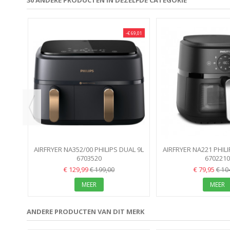
-€ 69,01
 XL
AIRFRYER NA352/00 PHILIPS DUAL 9L
AIRFRYER NA221 PHILIP
6703520
6702210
€ 129,99
€ 79,95
€ 199,00
€ 10
MEER
MEER
ANDERE PRODUCTEN VAN DIT MERK