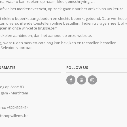
, waar u kan zoeken op naam, kleur, omschrijving, ... .
f via het merkenoverzicht, op zoek gaan naar het artikel van uw keuze.
lektro beperkt aangeboden en slechts beperkt getoond. Daar we het ontze
 u verschillende toestellen online bestellen. Indien u vragen heeft, of w
kijken in onze winkel te Brussegem.
artikelen aanbieden, dan het aanbod op onze website.
e
, waar u een merken-cataloog kan bekijken en toestellen bestellen.
e Selexion voorraad.
ORMATIE
FOLLOW US
eg op Asse 83
egem - Merchtem
 nu:
+3224525454
@shopwillems.be