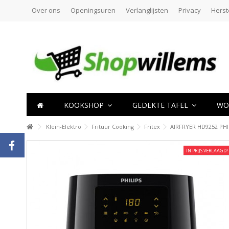
Over ons
Openingsuren
Verlanglijsten
Privacy
Herst
KOOKSHOP
GEDEKTE TAFEL
WO
Klein-Elektro
Frituur Cooking
Fritex
AIRFRYER HD9252 PHIL
IN PRIJS VERLAAGD!