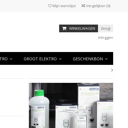
Mijn wenslijst
Vergelijken
(
0
)
WINKELWAGEN
(leeg)
Inloggen
KTRO
GROOT ELEKTRO
GESCHENKBON