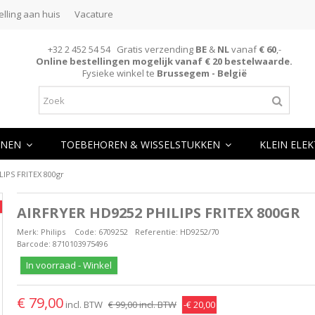
elling aan huis
Vacature
+32 2 452 54 54 Gratis verzending
BE
&
NL
vanaf
€ 60
,-
Online bestellingen mogelijk vanaf € 20 bestelwaarde.
Fysieke winkel te
Brussegem - België
NEN
TOEBEHOREN & WISSELSTUKKEN
KLEIN ELE
IPS FRITEX 800gr
AIRFRYER HD9252 PHILIPS FRITEX 800GR
Merk:
Philips
Code:
6709252
Referentie:
HD9252/70
Barcode:
8710103975496
In voorraad - Winkel
€ 79,00
incl. BTW
€ 99,00
incl. BTW
-€ 20,00