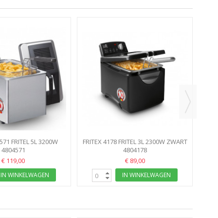
F
571 FRITEL 5L 3200W
FRITEX 4178 FRITEL 3L 2300W ZWART
VETFILTER
4804571
4804178
SF4178
€ 119,00
€ 89,00
IN WINKELWAGEN
IN WINKELWAGEN