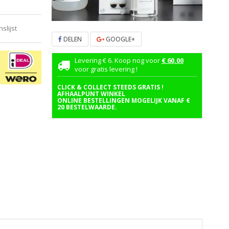
lijst
DELEN
GOOGLE+
Levering € 6. Koop nog voor
€ 60,00
voor gratis levering !
CLICK & COLLECT STEEDS GRATIS !
AFHAALPUNT WINKEL
ONLINE BESTELLINGEN MOGELIJK VANAF €
20 BESTELWAARDE.