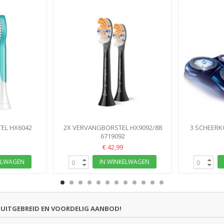
EL HX6042
2X VERVANGBORSTEL HX9092/88
3 SCHEERK
ILIPS...
ALL-IN-ONE TANDBORSTEL...
6719092
HQ66 HQ68 
€ 42,99
ELWAGEN
IN WINKELWAGEN
UITGEBREID EN VOORDELIG AANBOD!