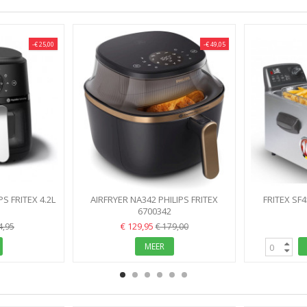
-€ 25,00
-€ 49,05
S FRITEX 4.2L
AIRFRYER NA342 PHILIPS FRITEX
FRITEX SF4
ZWART 1.4KG KOOKVENSTER
6700342
€ 129,95
4,95
€ 179,00
MEER