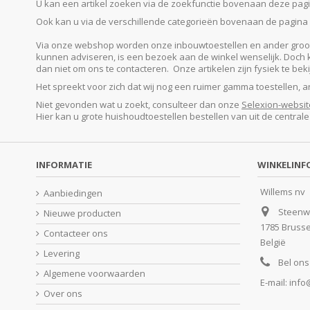
U kan een artikel zoeken via de zoekfunctie bovenaan deze pagina
Ook kan u via de verschillende categorieën bovenaan de pagina o
Via onze webshop worden onze inbouwtoestellen en ander groot e
kunnen adviseren, is een bezoek aan de winkel wenselijk. Doch kan
dan niet om ons te contacteren. Onze artikelen zijn fysiek te be
Het spreekt voor zich dat wij nog een ruimer gamma toestellen, 
Niet gevonden wat u zoekt, consulteer dan onze
Selexion-websit
Hier kan u grote huishoudtoestellen bestellen van uit de central
INFORMATIE
WINKELINF
Willems nv
Aanbiedingen
Steenw
Nieuwe producten
1785 Bruss
Contacteer ons
België
Levering
Bel ons
Algemene voorwaarden
E-mail:
info
Over ons