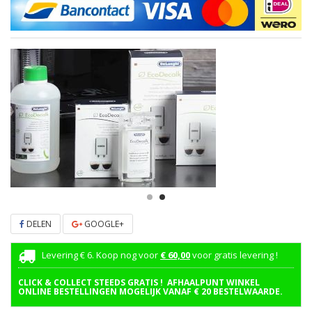
DELEN
GOOGLE+
Levering € 6. Koop nog voor
€ 60,00
voor gratis levering !
CLICK & COLLECT STEEDS GRATIS ! AFHAALPUNT WINKEL
ONLINE BESTELLINGEN MOGELIJK VANAF € 20 BESTELWAARDE.