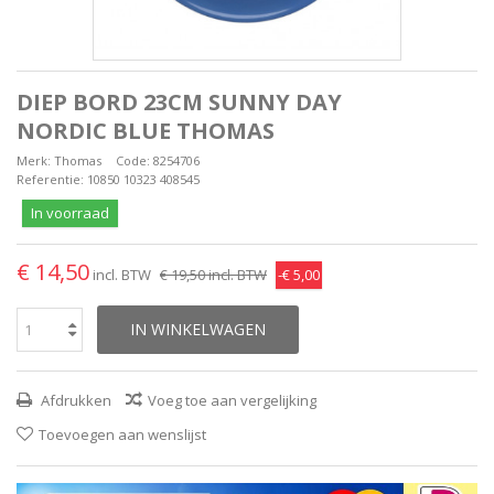
DIEP BORD 23CM SUNNY DAY
NORDIC BLUE THOMAS
Merk:
Thomas
Code:
8254706
Referentie:
10850 10323 408545
In voorraad
€ 14,50
incl. BTW
€ 19,50
incl. BTW
-€ 5,00
IN WINKELWAGEN
Afdrukken
Voeg toe aan vergelijking
Toevoegen aan wenslijst