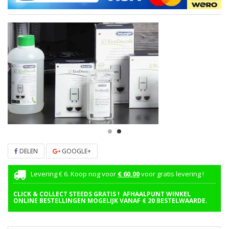
DELEN
GOOGLE+
Levering € 6. Koop nog voor
€ 60,00
voor gratis levering !
CLICK & COLLECT STEEDS GRATIS ! AFHAALPUNT WINKEL
ONLINE BESTELLINGEN MOGELIJK VANAF € 20 BESTELWAARDE.