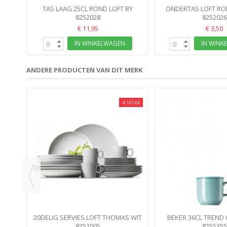
TAS LAAG 25CL ROND LOFT BY
ONDERTAS LOFT R
ROSENTHAL
8252028
8252026
€ 11,95
€ 3,50
IN WINKELWAGEN
IN WINK
ANDERE PRODUCTEN VAN DIT MERK
-€ 107,00
 DAY
WN...
20DELIG SERVIES LOFT THOMAS WIT
BEKER 36CL TREND 
HOGE TAS
8252005
8255355
BLUE