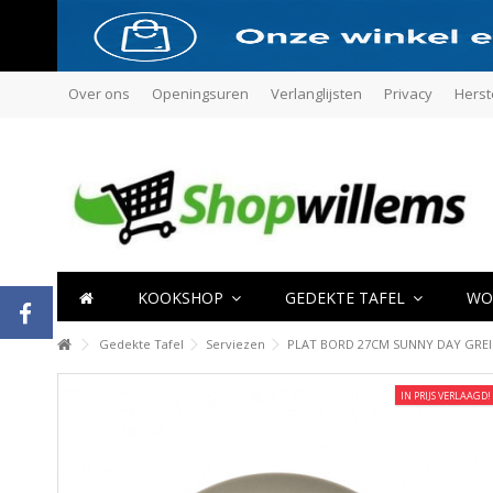
Over ons
Openingsuren
Verlanglijsten
Privacy
Herst
KOOKSHOP
GEDEKTE TAFEL
WO
Gedekte Tafel
Serviezen
PLAT BORD 27CM SUNNY DAY GRE
IN PRIJS VERLAAGD!