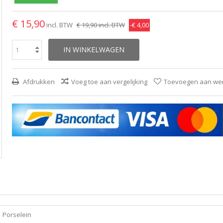
€ 15,90
incl. BTW
€ 19,90
incl. BTW
-€ 4,00
IN WINKELWAGEN
Afdrukken
Voeg toe aan vergelijking
Toevoegen aan wens
Porselein