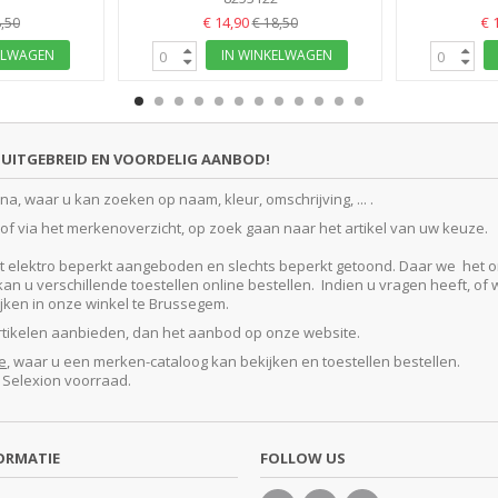
€ 14,90
€ 
,50
€ 18,50
ELWAGEN
IN WINKELWAGEN
UITGEBREID EN VOORDELIG AANBOD!
, waar u kan zoeken op naam, kleur, omschrijving, ... .
f via het merkenoverzicht, op zoek gaan naar het artikel van uw keuze.
lektro beperkt aangeboden en slechts beperkt getoond. Daar we het ontze
 u verschillende toestellen online bestellen. Indien u vragen heeft, of w
kijken in onze winkel te Brussegem.
artikelen aanbieden, dan het aanbod op onze website.
e
, waar u een merken-cataloog kan bekijken en toestellen bestellen.
e Selexion voorraad.
ORMATIE
FOLLOW US