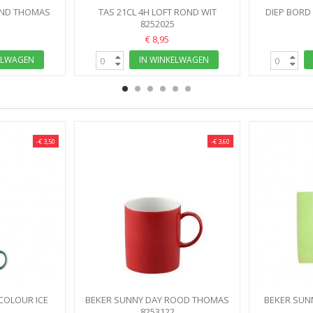
OND THOMAS
TAS 21CL 4H LOFT ROND WIT
DIEP BORD
THOMAS
8252025
R
€ 8,95
ELWAGEN
IN WINKELWAGEN
-€ 3,50
-€ 3,60
COLOUR ICE
BEKER SUNNY DAY ROOD THOMAS
BEKER SUN
NEW RED
8253122
APPLE