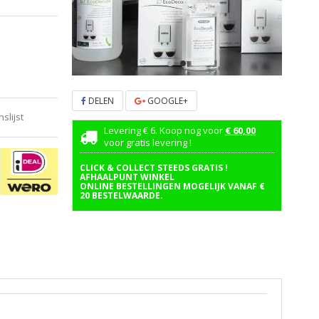
DELEN
GOOGLE+
lijst
Levering € 6. Koop nog voor
€ 60,00
voor gratis levering !
CLICK & COLLECT STEEDS GRATIS !
AFHAALPUNT WINKEL
ONLINE BESTELLINGEN MOGELIJK VANAF €
20 BESTELWAARDE.