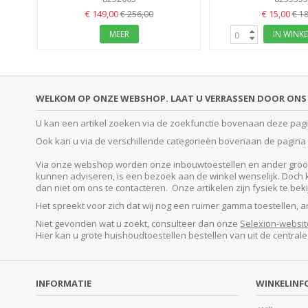
€ 149,00
€ 15,00
€ 256,00
€ 18
MEER
IN WINK
WELKOM OP ONZE WEBSHOP. LAAT U VERRASSEN DOOR ONS 
U kan een artikel zoeken via de zoekfunctie bovenaan deze pagina
Ook kan u via de verschillende categorieën bovenaan de pagina o
Via onze webshop worden onze inbouwtoestellen en ander groot e
kunnen adviseren, is een bezoek aan de winkel wenselijk. Doch kan
dan niet om ons te contacteren. Onze artikelen zijn fysiek te be
Het spreekt voor zich dat wij nog een ruimer gamma toestellen, 
Niet gevonden wat u zoekt, consulteer dan onze
Selexion-websit
Hier kan u grote huishoudtoestellen bestellen van uit de central
INFORMATIE
WINKELINF