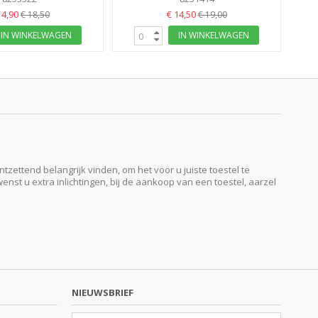
14,90
€ 14,50
€ 18,50
€ 19,00
IN WINKELWAGEN
IN WINKELWAGEN
ttend belangrijk vinden, om het voor u juiste toestel te
enst u extra inlichtingen, bij de aankoop van een toestel, aarzel
NIEUWSBRIEF