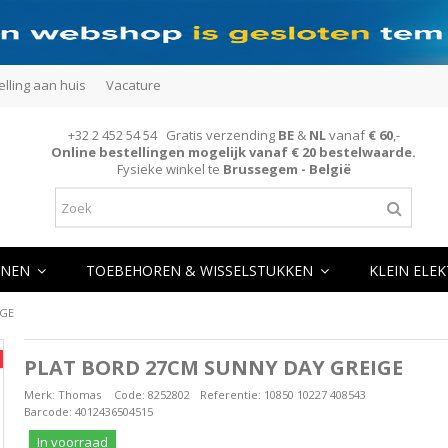
elling aan huis
Vacature
+32 2 452 54 54 Gratis verzending
BE
&
NL
vanaf
€ 60
,-
Online bestellingen mogelijk vanaf € 20 bestelwaarde.
Fysieke winkel te
Brussegem - België
NEN
TOEBEHOREN & WISSELSTUKKEN
KLEIN ELE
IGE
PLAT BORD 27CM SUNNY DAY GREIGE
Merk:
Thomas
Code:
8252802
Referentie:
10850 10227 408543
Barcode:
4012436504515
In voorraad