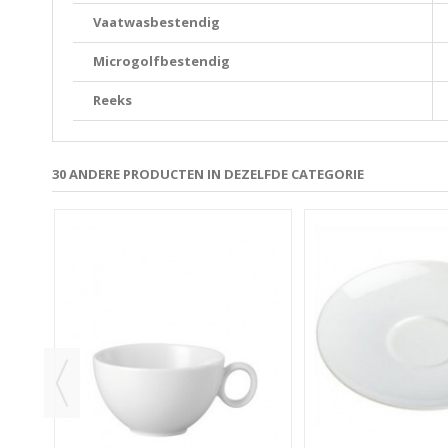
Vaatwasbestendig
Microgolfbestendig
Reeks
30 ANDERE PRODUCTEN IN DEZELFDE CATEGORIE
DUSK
G