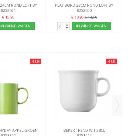
 24CM ROND LOFT BY
PLAT BORD 28CM ROND LOFT BY
OSENTHAL
8252021
ROSENTHAL
8252020
€ 15,95
€ 10,95
€ 14,50
IN WINKELWAGEN
IN WINKELWAGEN
-€ 3,60
-€ 4,50
DE
NYDAY APPEL GROEN
BEKER TREND WIT 28CL
 GREEN THOMAS
8253322
8251414