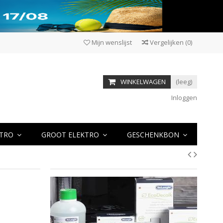
Mijn wenslijst
Vergelijken
(
0
)
WINKELWAGEN
(leeg)
Inloggen
KTRO
GROOT ELEKTRO
GESCHENKBON