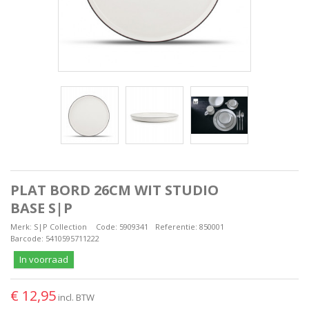
PLAT BORD 26CM WIT STUDIO
BASE S|P
Merk:
S|P Collection
Code:
5909341
Referentie:
850001
Barcode:
5410595711222
In voorraad
€ 12,95
incl. BTW