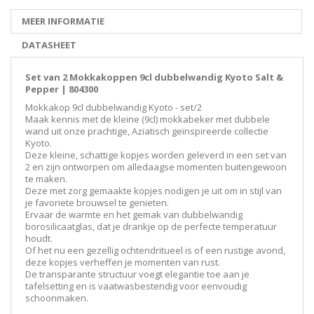
MEER INFORMATIE
DATASHEET
Set van 2 Mokkakoppen 9cl dubbelwandig Kyoto Salt &
Pepper | 804300
Mokkakop 9cl dubbelwandig Kyoto - set/2
Maak kennis met de kleine (9cl) mokkabeker met dubbele
wand uit onze prachtige, Aziatisch geïnspireerde collectie
Kyoto.
Deze kleine, schattige kopjes worden geleverd in een set van
2 en zijn ontworpen om alledaagse momenten buitengewoon
te maken.
Deze met zorg gemaakte kopjes nodigen je uit om in stijl van
je favoriete brouwsel te genieten.
Ervaar de warmte en het gemak van dubbelwandig
borosilicaatglas, dat je drankje op de perfecte temperatuur
houdt.
Of het nu een gezellig ochtendritueel is of een rustige avond,
deze kopjes verheffen je momenten van rust.
De transparante structuur voegt elegantie toe aan je
tafelsetting en is vaatwasbestendig voor eenvoudig
schoonmaken.