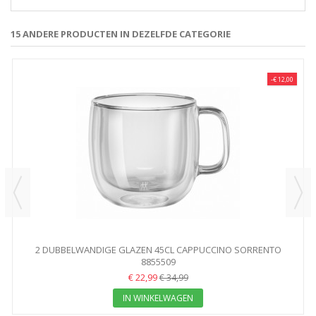
15 ANDERE PRODUCTEN IN DEZELFDE CATEGORIE
-€ 12,00
2 DUBBELWANDIGE GLAZEN 45CL CAPPUCCINO SORRENTO
ZWILLING...
8855509
€ 22,99
€ 34,99
IN WINKELWAGEN