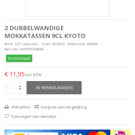
2 DUBBELWANDIGE
MOKKATASSEN 9CL KYOTO
Merk:
S|P Collection
Code:
5918933
Referentie:
804300
Barcode:
5410595764068
In voorraad
€ 11,95
incl. BTW
IN WINKELWAGEN
Afdrukken
Voeg toe aan vergelijking
Toevoegen aan wenslijst