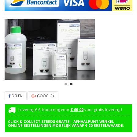
DELEN
GOOGLE+
Levering € 6. Koop nog voor
€ 60,00
voor gratis levering !
CLICK & COLLECT STEEDS GRATIS ! AFHAALPUNT WINKEL
ONLINE BESTELLINGEN MOGELIJK VANAF € 20 BESTELWAARDE.