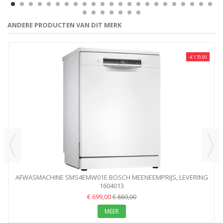
ANDERE PRODUCTEN VAN DIT MERK
-€ 170,00
AFWASMACHINE SMS4EMW01E BOSCH MEENEEMPRIJS, LEVERING
1604013
+25...
€ 699,00
€ 869,00
MEER