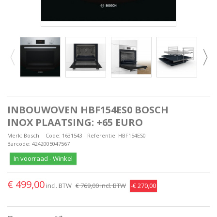
INBOUWOVEN HBF154ES0 BOSCH
INOX PLAATSING: +65 EURO
Merk:
Bosch
Code:
1631543
Referentie:
HBF154ES0
Barcode:
4242005047567
In voorraad - Winkel
€ 499,00
incl. BTW
€ 769,00
incl. BTW
-€ 270,00