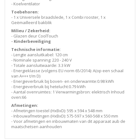
- Koelventilator
Toebehoren:
- 1 x Universele braadslede, 1 x Combi rooster, 1 x
Geëmailleerd bakblik
Milieu / Zekerheid:
- Glazen deur CoolTouch
- Kinderbeveiliging
Technische informatie:
- Lengte aansluitkabel: 120 cm
- Nominale spanning: 220 - 240 V
- Totale aansluitwaarde: 3.3 kW
- Energieklasse (volgens EU norm 65/2014): A(op een schaal
van A+++ t/m D)
- Energieverbruik bij boven- en onderwarmte:0.98 kWh
- Energieverbruik bij hetelucht:0.79 kWh
- Aantal ovenruimtes: 1 Verwarmingsbron: elektrisch Inhoud
oven:66
Afmetingen:
- Afmetingen toestel (HxBxD): 595 x 594 x 548 mm
- Inbouwafmetingen (HxBxD): 575-597 x 560-568 x 550 mm
- Voor afmetingen en inbouwmaten van dit apparaat aub de
maatschetsen aanhouden