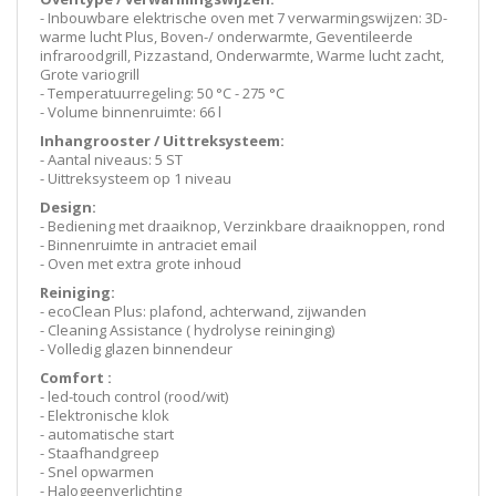
- Inbouwbare elektrische oven met 7 verwarmingswijzen: 3D-
warme lucht Plus, Boven-/ onderwarmte, Geventileerde
infraroodgrill, Pizzastand, Onderwarmte, Warme lucht zacht,
Grote variogrill
- Temperatuurregeling: 50 °C - 275 °C
- Volume binnenruimte: 66 l
Inhangrooster / Uittreksysteem:
- Aantal niveaus: 5 ST
- Uittreksysteem op 1 niveau
Design:
- Bediening met draaiknop, Verzinkbare draaiknoppen, rond
- Binnenruimte in antraciet email
- Oven met extra grote inhoud
Reiniging:
- ecoClean Plus: plafond, achterwand, zijwanden
- Cleaning Assistance ( hydrolyse reininging)
- Volledig glazen binnendeur
Comfort :
- led-touch control (rood/wit)
- Elektronische klok
- automatische start
- Staafhandgreep
- Snel opwarmen
- Halogeenverlichting