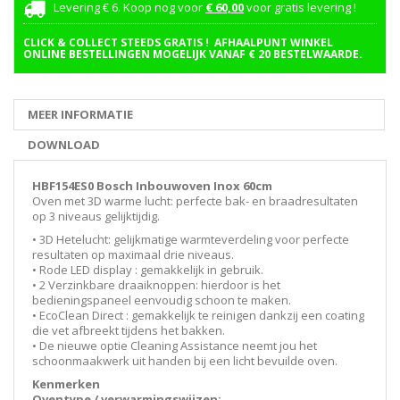
Levering € 6. Koop nog voor
€ 60,00
voor gratis levering !
CLICK & COLLECT STEEDS GRATIS ! AFHAALPUNT WINKEL
ONLINE BESTELLINGEN MOGELIJK VANAF € 20 BESTELWAARDE.
MEER INFORMATIE
DOWNLOAD
HBF154ES0 Bosch Inbouwoven Inox 60cm
Oven met 3D warme lucht: perfecte bak- en braadresultaten
op 3 niveaus gelijktijdig.
• 3D Hetelucht: gelijkmatige warmteverdeling voor perfecte
resultaten op maximaal drie niveaus.
• Rode LED display : gemakkelijk in gebruik.
• 2 Verzinkbare draaiknoppen: hierdoor is het
bedieningspaneel eenvoudig schoon te maken.
• EcoClean Direct : gemakkelijk te reinigen dankzij een coating
die vet afbreekt tijdens het bakken.
• De nieuwe optie Cleaning Assistance neemt jou het
schoonmaakwerk uit handen bij een licht bevuilde oven.
Kenmerken
Oventype / verwarmingswijzen: