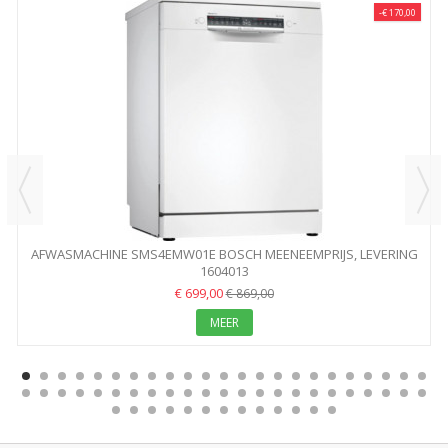
-€ 170,00
AFWASMACHINE SMS4EMW01E BOSCH MEENEEMPRIJS, LEVERING
1604013
+25...
€ 699,00
€ 869,00
MEER