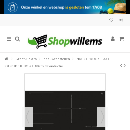
Groot-Elektro
Inbouwtoestellen
INDUCTIEKOOKPLAAT
PXE801DC1E BOSCH 80cm flexinductie