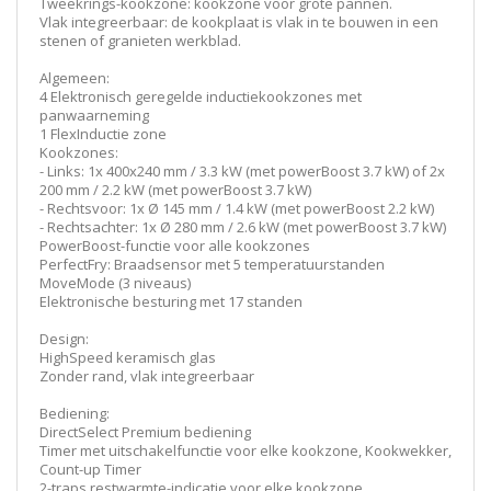
Tweekrings-kookzone: kookzone voor grote pannen.
Vlak integreerbaar: de kookplaat is vlak in te bouwen in een
stenen of granieten werkblad.
Algemeen:
4 Elektronisch geregelde inductiekookzones met
panwaarneming
1 FlexInductie zone
Kookzones:
- Links: 1x 400x240 mm / 3.3 kW (met powerBoost 3.7 kW) of 2x
200 mm / 2.2 kW (met powerBoost 3.7 kW)
- Rechtsvoor: 1x Ø 145 mm / 1.4 kW (met powerBoost 2.2 kW)
- Rechtsachter: 1x Ø 280 mm / 2.6 kW (met powerBoost 3.7 kW)
PowerBoost-functie voor alle kookzones
PerfectFry: Braadsensor met 5 temperatuurstanden
MoveMode (3 niveaus)
Elektronische besturing met 17 standen
Design:
HighSpeed keramisch glas
Zonder rand, vlak integreerbaar
Bediening:
DirectSelect Premium bediening
Timer met uitschakelfunctie voor elke kookzone, Kookwekker,
Count-up Timer
2-traps restwarmte-indicatie voor elke kookzone