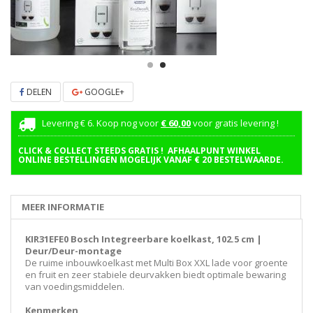
DELEN
GOOGLE+
Levering € 6. Koop nog voor
€ 60,00
voor gratis levering !
CLICK & COLLECT STEEDS GRATIS ! AFHAALPUNT WINKEL
ONLINE BESTELLINGEN MOGELIJK VANAF € 20 BESTELWAARDE.
MEER INFORMATIE
KIR31EFE0 Bosch Integreerbare koelkast, 102.5 cm |
Deur/Deur-montage
De ruime inbouwkoelkast met Multi Box XXL lade voor groente
en fruit en zeer stabiele deurvakken biedt optimale bewaring
van voedingsmiddelen.
Kenmerken