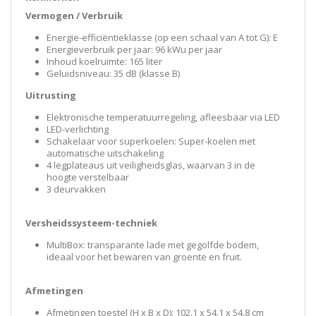
Vermogen / Verbruik
Energie-efficiëntieklasse (op een schaal van A tot G): E
Energieverbruik per jaar: 96 kWu per jaar
Inhoud koelruimte: 165 liter
Geluidsniveau: 35 dB (klasse B)
Uitrusting
Elektronische temperatuurregeling, afleesbaar via LED
LED-verlichting
Schakelaar voor superkoelen: Super-koelen met
automatische uitschakeling
4 legplateaus uit veiligheidsglas, waarvan 3 in de
hoogte verstelbaar
3 deurvakken
Versheidssysteem-techniek
MultiBox: transparante lade met gegolfde bodem,
ideaal voor het bewaren van groente en fruit.
Afmetingen
Afmetingen toestel (H x B x D): 102.1 x 54.1 x 54.8 cm