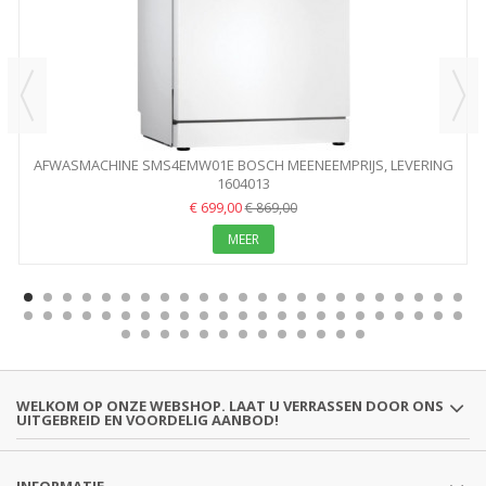
AFWASMACHINE SMS4EMW01E BOSCH MEENEEMPRIJS, LEVERING
1604013
+25...
€ 699,00
€ 869,00
MEER
WELKOM OP ONZE WEBSHOP. LAAT U VERRASSEN DOOR ONS
UITGEBREID EN VOORDELIG AANBOD!
INFORMATIE