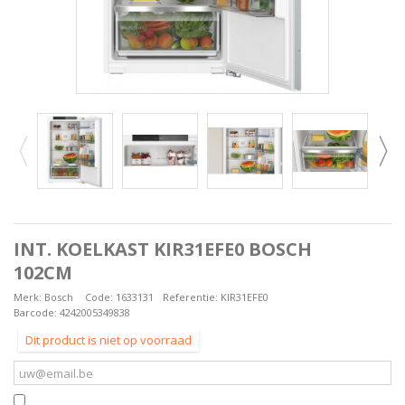
INT. KOELKAST KIR31EFE0 BOSCH
102CM
Merk:
Bosch
Code:
1633131
Referentie:
KIR31EFE0
Barcode:
4242005349838
Dit product is niet op voorraad