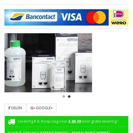
DELEN
GOOGLE+
Levering € 6. Koop nog voor
€ 60,00
voor gratis levering !
CLICK & COLLECT STEEDS GRATIS ! AFHAALPUNT WINKEL