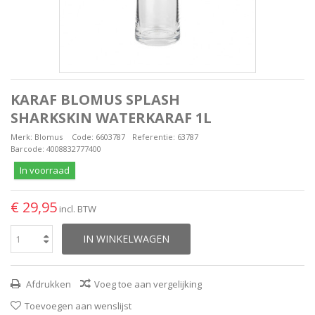
KARAF BLOMUS SPLASH
SHARKSKIN WATERKARAF 1L
Merk:
Blomus
Code:
6603787
Referentie:
63787
Barcode:
4008832777400
In voorraad
€ 29,95
incl. BTW
IN WINKELWAGEN
Afdrukken
Voeg toe aan vergelijking
Toevoegen aan wenslijst