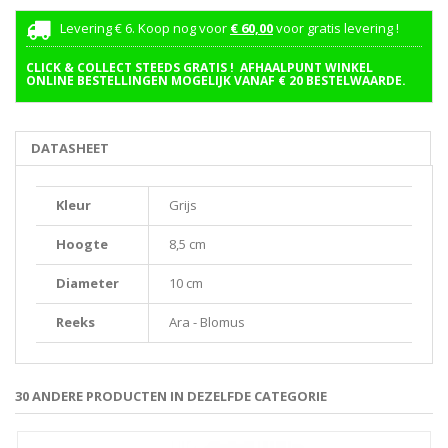
Levering € 6. Koop nog voor
€ 60,00
voor gratis levering !
CLICK & COLLECT STEEDS GRATIS ! AFHAALPUNT WINKEL
ONLINE BESTELLINGEN MOGELIJK VANAF € 20 BESTELWAARDE.
DATASHEET
Kleur
Grijs
Hoogte
8,5 cm
Diameter
10 cm
Reeks
Ara - Blomus
30 ANDERE PRODUCTEN IN DEZELFDE CATEGORIE