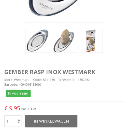
GEMBER RASP INOX WESTMARK
Merk:
Westmark
Code:
5211156
Referentie:
11562260
Barcode:
4004094115660
In voorraad
€ 9,95
incl. BTW
IN WINKELWAGEN