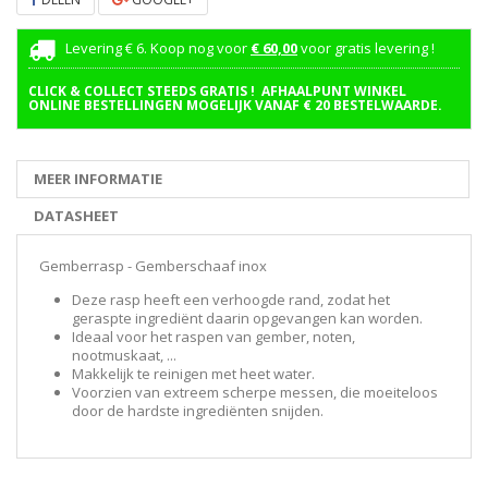
Levering € 6. Koop nog voor
€ 60,00
voor gratis levering !
CLICK & COLLECT STEEDS GRATIS ! AFHAALPUNT WINKEL
ONLINE BESTELLINGEN MOGELIJK VANAF € 20 BESTELWAARDE.
MEER INFORMATIE
DATASHEET
Gemberrasp - Gemberschaaf inox
Deze rasp heeft een verhoogde rand, zodat het
geraspte ingrediënt daarin opgevangen kan worden.
Ideaal voor het raspen van gember, noten,
nootmuskaat, ...
Makkelijk te reinigen met heet water.
Voorzien van extreem scherpe messen, die moeiteloos
door de hardste ingrediënten snijden.