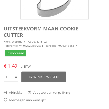
UITSTEEKVORM MAAN COOKIE
CUTTER
Merk:
Westmark
Code:
5213102
Referentie:
WP01222 35542291
Barcode:
4004094355417
In voorraad
€ 1,49
incl. BTW
IN WINKELWAGEN
Afdrukken
Voeg toe aan vergelijking
Toevoegen aan wenslijst