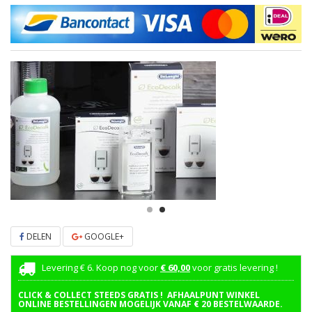
DELEN
GOOGLE+
Levering € 6. Koop nog voor
€ 60,00
voor gratis levering !
CLICK & COLLECT STEEDS GRATIS ! AFHAALPUNT WINKEL
ONLINE BESTELLINGEN MOGELIJK VANAF € 20 BESTELWAARDE.