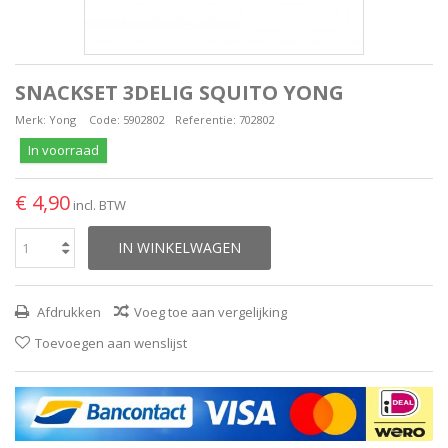
SNACKSET 3DELIG SQUITO YONG
Merk:
Yong
Code:
5902802
Referentie:
702802
In voorraad
€ 4,90
incl. BTW
IN WINKELWAGEN
Afdrukken
Voeg toe aan vergelijking
Toevoegen aan wenslijst