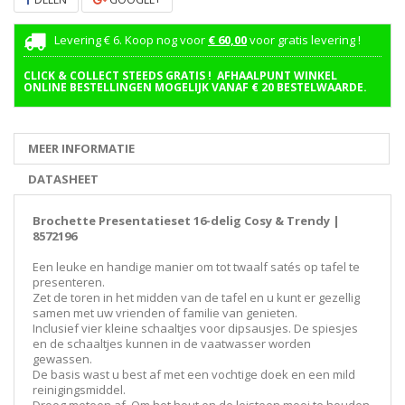
Levering € 6. Koop nog voor
€ 60,00
voor gratis levering !
CLICK & COLLECT STEEDS GRATIS ! AFHAALPUNT WINKEL
ONLINE BESTELLINGEN MOGELIJK VANAF € 20 BESTELWAARDE.
MEER INFORMATIE
DATASHEET
Brochette Presentatieset 16-delig Cosy & Trendy |
8572196
Een leuke en handige manier om tot twaalf satés op tafel te
presenteren.
Zet de toren in het midden van de tafel en u kunt er gezellig
samen met uw vrienden of familie van genieten.
Inclusief vier kleine schaaltjes voor dipsausjes. De spiesjes
en de schaaltjes kunnen in de vaatwasser worden
gewassen.
De basis wast u best af met een vochtige doek en een mild
reinigingsmiddel.