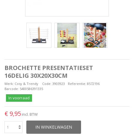
BROCHETTE PRESENTATIESET
16DELIG 30X20X30CM
Merk:
Cosy & Trendy
Code:
3903923
Referentie:
8572196
Barcode:
5400586391335
In voorraad
€ 9,95
incl. BTW
IN WINKELWAGEN