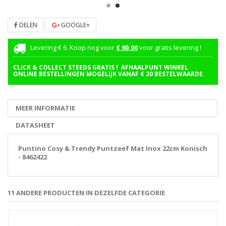
DELEN
GOOGLE+
Levering € 6. Koop nog voor
€ 60,00
voor gratis levering !
CLICK & COLLECT STEEDS GRATIS ! AFHAALPUNT WINKEL
ONLINE BESTELLINGEN MOGELIJK VANAF € 20 BESTELWAARDE.
MEER INFORMATIE
DATASHEET
Puntino Cosy & Trendy Puntzeef Mat Inox 22cm Konisch
- 8462422
11 ANDERE PRODUCTEN IN DEZELFDE CATEGORIE