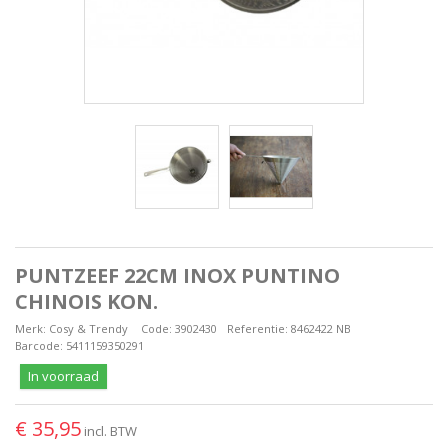
PUNTZEEF 22CM INOX PUNTINO
CHINOIS KON.
Merk:
Cosy & Trendy
Code:
3902430
Referentie:
8462422 NB
Barcode:
5411159350291
In voorraad
€ 35,95
incl. BTW