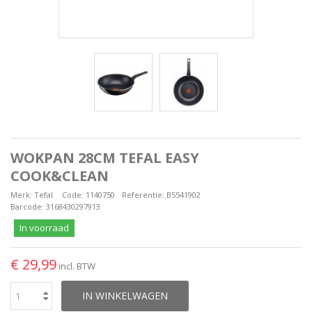
WOKPAN 28CM TEFAL EASY
COOK&CLEAN
Merk:
Tefal
Code:
1140750
Referentie:
B5541902
Barcode:
3168430297913
In voorraad
€ 29,99
incl. BTW
IN WINKELWAGEN