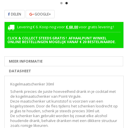
DELEN
GOOGLE+
Levering € 6. Koop nog voor
€ 60,00
voor gratis levering !
CLICK & COLLECT STEEDS GRATIS ! AFHAALPUNT WINKEL
ONLINE BESTELLINGEN MOGELIJK VANAF € 20 BESTELWAARDE.
MEER INFORMATIE
DATASHEET
Kogelmaatschenker 30ml
Schenk precies de juiste hoeveelheid drank in je cocktail met
de kogelmaatschenker van Point-Virgule.
Deze maatschenker uit kunststof is voorzien van een
kogelsysteem. Door de fles tijdens het schenken loodrecht op
je glas te houden, schenk je steeds precies 30ml uit.
De schenker kan gebruikt worden bij zowat elke alcohol
houdende drank, behalve dranken met een dikkere structuur
zoals romige likeuren.