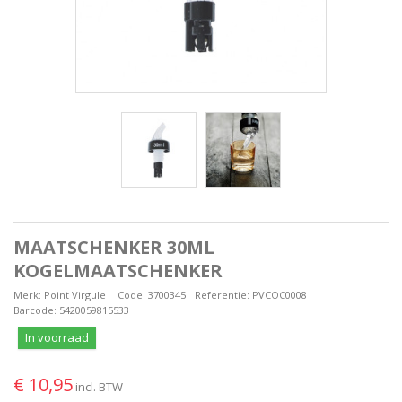
MAATSCHENKER 30ML
KOGELMAATSCHENKER
Merk:
Point Virgule
Code:
3700345
Referentie:
PVCOC0008
Barcode:
5420059815533
In voorraad
€ 10,95
incl. BTW