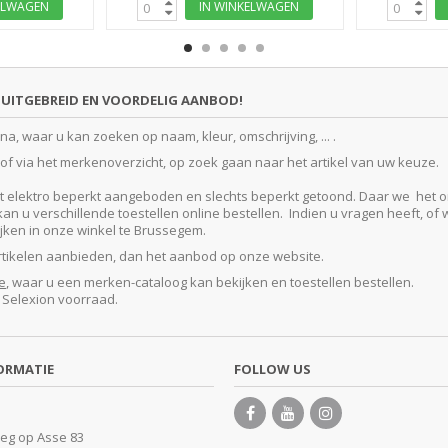
ELWAGEN
IN WINKELWAGEN
UITGEBREID EN VOORDELIG AANBOD!
, waar u kan zoeken op naam, kleur, omschrijving, ... .
f via het merkenoverzicht, op zoek gaan naar het artikel van uw keuze.
lektro beperkt aangeboden en slechts beperkt getoond. Daar we het ontze
 u verschillende toestellen online bestellen. Indien u vragen heeft, of w
kijken in onze winkel te Brussegem.
artikelen aanbieden, dan het aanbod op onze website.
e
, waar u een merken-cataloog kan bekijken en toestellen bestellen.
e Selexion voorraad.
ORMATIE
FOLLOW US
eg op Asse 83