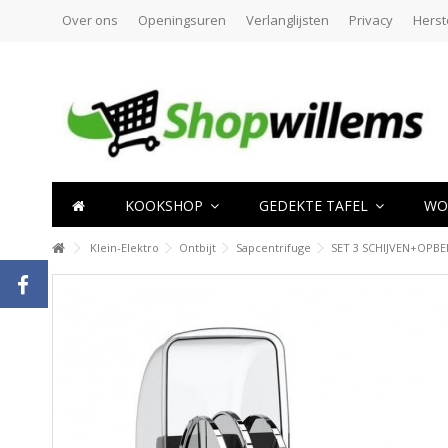
Over ons
Openingsuren
Verlanglijsten
Privacy
Herst
KOOKSHOP
GEDEKTE TAFEL
WO
Klein-Elektro
Ontbijt
Sapcentrifuge
SET 3 SCHIJVEN+OPBE