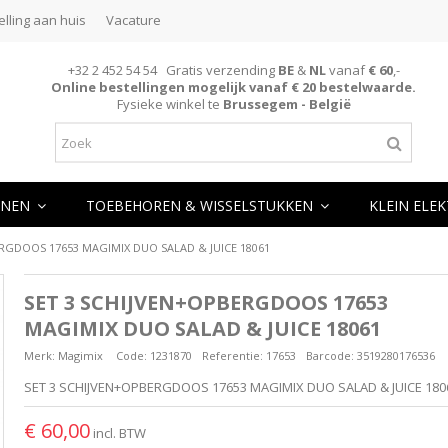
elling aan huis
Vacature
+32 2 452 54 54 Gratis verzending
BE
&
NL
vanaf
€ 60
,-
Online bestellingen mogelijk vanaf € 20 bestelwaarde.
Fysieke winkel te
Brussegem - België
NEN
TOEBEHOREN & WISSELSTUKKEN
KLEIN ELE
RGDOOS 17653 MAGIMIX DUO SALAD & JUICE 18061
SET 3 SCHIJVEN+OPBERGDOOS 17653
MAGIMIX DUO SALAD & JUICE 18061
Merk:
Magimix
Code:
1231870
Referentie:
17653
Barcode:
3519280176536
SET 3 SCHIJVEN+OPBERGDOOS 17653 MAGIMIX DUO SALAD & JUICE 180
€ 60,00
incl. BTW