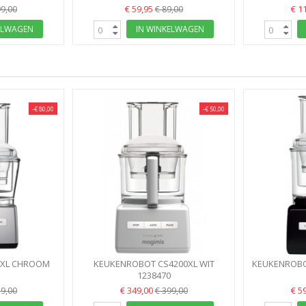
€ 59,95
€ 1
99,00
€ 89,00
ELWAGEN
IN WINKELWAGEN
-€ 80,00
-€ 50,00
0XL CHROOM
KEUKENROBOT CS4200XL WIT
KEUKENROBO
28...
MAGIMIX 3 KOMMEN,30 JAAR...
1238470
ZW
€ 349,00
€ 5
29,00
€ 399,00