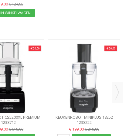
19,00
€ 124,95
IN WINKELWAGEN
-€ 20,00
-€ 20,00
CH
T CS5200XL PREMIUM
KEUKENROBOT MINIPLUS 18252
ART MAGIMIX
1238712
MAGIMIX ZWART 0.6L,500GR...
1238252
99,00
€ 199,00
€ 619,00
€ 219,00