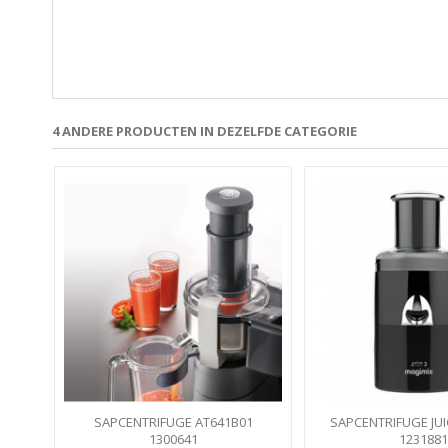
4 ANDERE PRODUCTEN IN DEZELFDE CATEGORIE
SAPCENTRIFUGE AT641B01
SAPCENTRIFUGE JUI
KENWOOD
1300641
ZWART MAGIMIX 3I
1231881