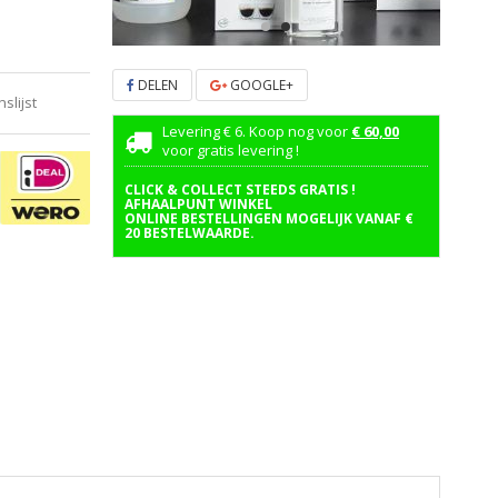
DELEN
GOOGLE+
lijst
Levering € 6. Koop nog voor
€ 60,00
voor gratis levering !
CLICK & COLLECT STEEDS GRATIS !
AFHAALPUNT WINKEL
ONLINE BESTELLINGEN MOGELIJK VANAF €
20 BESTELWAARDE.