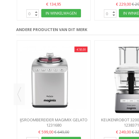
€ 134,95
€ 229,00
€ 2
IN WINKELWAGEN
IN WINK
ANDERE PRODUCTEN VAN DIT MERK
-€ 50,00
ZA
IJSROOMBEREIDER MAGIMIX GELATO
KEUKENROBOT 320
EXPERT MET COMPRESSOR 11680
1231680
MAT MAGIMIX 
1238371
€ 599,00
€ 249,00
€ 649,00
€ 3