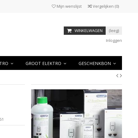
Mijn wenslijst
Vergelijken
(
0
)
WINKELWAGEN
(leeg)
Inloggen
KTRO
GROOT ELEKTRO
GESCHENKBON
61