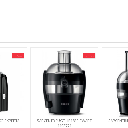
-€ 70,00
-€ 29,05
CE EXPERT3
SAPCENTRIFUGE HR1832 ZWART
SAPCENTRI
N1, MET...
PHILIPS VIVA
1102771
P