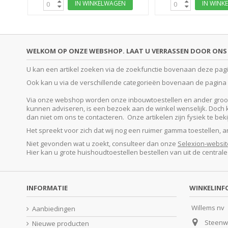
IN WINKELWAGEN
IN WINK
WELKOM OP ONZE WEBSHOP. LAAT U VERRASSEN DOOR ONS 
U kan een artikel zoeken via de zoekfunctie bovenaan deze pagina
Ook kan u via de verschillende categorieën bovenaan de pagina o
Via onze webshop worden onze inbouwtoestellen en ander groot e
kunnen adviseren, is een bezoek aan de winkel wenselijk. Doch kan
dan niet om ons te contacteren. Onze artikelen zijn fysiek te be
Het spreekt voor zich dat wij nog een ruimer gamma toestellen, 
Niet gevonden wat u zoekt, consulteer dan onze
Selexion-websit
Hier kan u grote huishoudtoestellen bestellen van uit de central
INFORMATIE
WINKELINF
Willems nv
Aanbiedingen
Steenw
Nieuwe producten