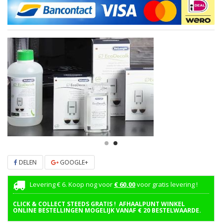
DELEN
GOOGLE+
Levering € 6. Koop nog voor
€ 60,00
voor gratis levering !
CLICK & COLLECT STEEDS GRATIS ! AFHAALPUNT WINKEL
ONLINE BESTELLINGEN MOGELIJK VANAF € 20 BESTELWAARDE.