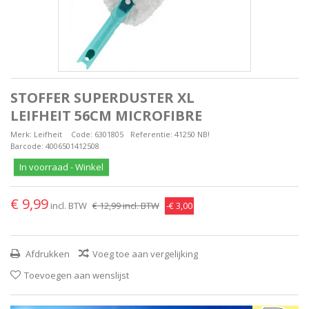
STOFFER SUPERDUSTER XL
LEIFHEIT 56CM MICROFIBRE
Merk:
Leifheit
Code:
6301805
Referentie:
41250 NB!
Barcode:
4006501412508
In voorraad - Winkel
€ 9,99
incl. BTW
€ 12,99
incl. BTW
-€ 3,00
Afdrukken
Voeg toe aan vergelijking
Toevoegen aan wenslijst